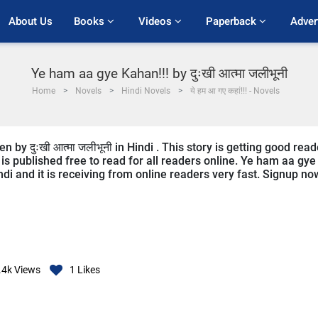
About Us
Books 
Videos 
Paperback 
Adver
Ye ham aa gye Kahan!!! by दुःखी आत्मा जलीभूनी
Home
Novels
Hindi Novels
ये हम आ गए कहां!!! - Novels
 by दुःखी आत्मा जलीभूनी in Hindi . This story is getting good read
s published free to read for all readers online. Ye ham aa gye
indi and it is receiving from online readers very fast. Signup no
.4k
Views
1
Likes