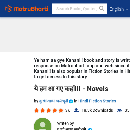
English
Ye ham aa gye Kahan!!! book and story is written
response on Matrubharti app and web since it i
Kahan!!! is also popular in Fiction Stories in H
to get access to this story.
ये हम आ गए कहां!!! -
Novels
by
दुःखी आत्मा जलीभूनी
in
Hindi Fiction Stories
3k
18.3k
Downloads
35
Writen by
दुःखी आत्मा जलीभूनी