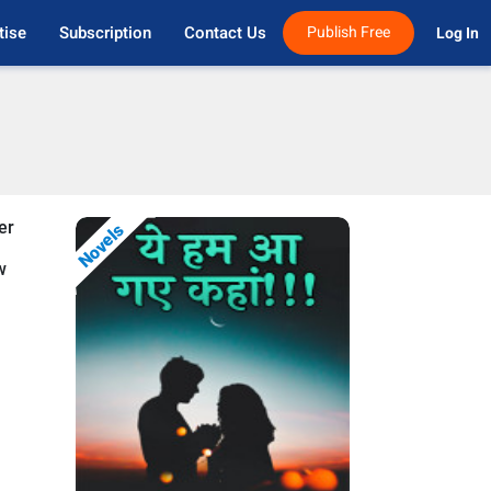
tise
Subscription
Contact Us
Publish Free
Log In 
er
Novels
w