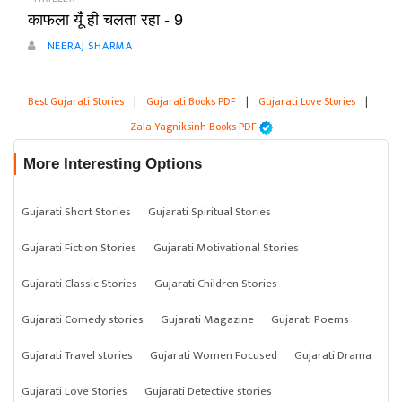
काफला यूँ ही चलता रहा - 9
NEERAJ SHARMA
Best Gujarati Stories
|
Gujarati Books PDF
|
Gujarati Love Stories
|
Zala Yagniksinh Books PDF
More Interesting Options
Gujarati Short Stories
Gujarati Spiritual Stories
Gujarati Fiction Stories
Gujarati Motivational Stories
Gujarati Classic Stories
Gujarati Children Stories
Gujarati Comedy stories
Gujarati Magazine
Gujarati Poems
Gujarati Travel stories
Gujarati Women Focused
Gujarati Drama
Gujarati Love Stories
Gujarati Detective stories