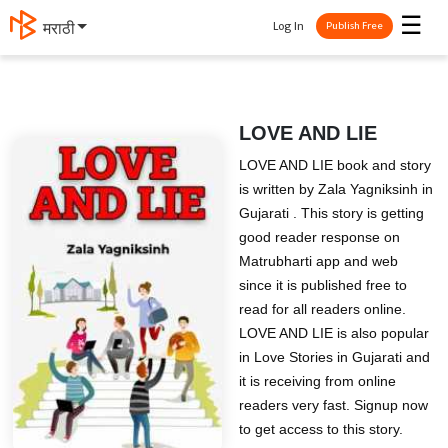
☰
Log In
मराठी
Publish Free
LOVE AND LIE
LOVE AND LIE book and story
is written by Zala Yagniksinh in
Gujarati . This story is getting
good reader response on
Matrubharti app and web
since it is published free to
read for all readers online.
LOVE AND LIE is also popular
in Love Stories in Gujarati and
it is receiving from online
readers very fast. Signup now
to get access to this story.