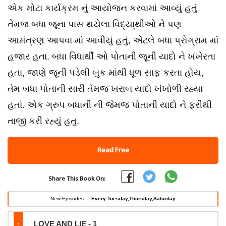
એક મોટા કાર્યક્રમ નું આયોજન કરવામાં આવ્યું હતું
તેમજ બધા જૂના પાસ થયેલા વિદ્યા્થીઓ ને પણ
આમંત્રણ આપવા માં આવીયું હતું, એટલે બધા પ્રોગ્રામ માં
હજાર હતા. બધા વિધાર્થી ઓ પોતાની જૂની યાદો ને ખંખેરતા
હતા, જાણે જૂની પડેલી બુક માંથી ધૂળ સાફ કરતા હોય,
તેમ બધા પોતાની સારી તેમજ ખરાબ યાદો ખંખોળી રહ્યા
હતાં. એક ગ્રુપ બધાની ની જેમજ પોતાની યાદો ને ફરીથી
તાજી કરી રહ્યું હતુ.
Read Free
Share This Book On:
New Episodes : :
Every Tuesday,Thursday,Saturday
1
LOVE AND LIE - 1