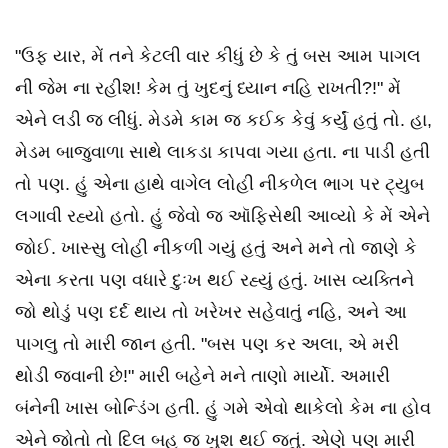
"ઉફ યાર, મેં તને કેટલી વાર કીધું છે કે તું બસ આમ પાગલ
ની જેમ ના રહીશ! કેમ તું ખુદનું ધ્યાન નહિ રાખતી?!" મેં
એને લડી જ લીધું. મેડમે કામ જ કઈક કેવું કર્યું હતું તો. હા,
મેડમ બાજુવાળા સાથે લાકડા કાપવા ગયા હતા. ના પાડી હતી
તો પણ. હું એના હાથે વાગેલ લોહી નીકળેલ ભાગ પર ટ્યુબ
લગાવી રહ્યો હતો. હું જેવો જ ઑફિસેથી આવ્યો કે મેં એને
જોઈ. ખાસ્સુ લોહી નીકળી ગયું હતું અને મને તો જાણે કે
એના કરતા પણ વધારે દુઃખ થઈ રહ્યું હતું. ખાસ વ્યક્તિને
જો થોડું પણ દર્દ થાય તો ખરેખર સહેવાતું નહિ, અને આ
પાગલુ તો મારી જાન હતી. "બસ પણ કર અલા, એ મરી
થોડી જવાની છે!" મારી બહેને મને તાણો માર્યો. અમારી
બંનેની ખાસ બોન્ડિંગ હતી. હું ગમે એવો થાકેલો કેમ ના હોવ
એને જોતો તો દિલ બહુ જ ખુશ થઈ જતું. એણે પણ મારી