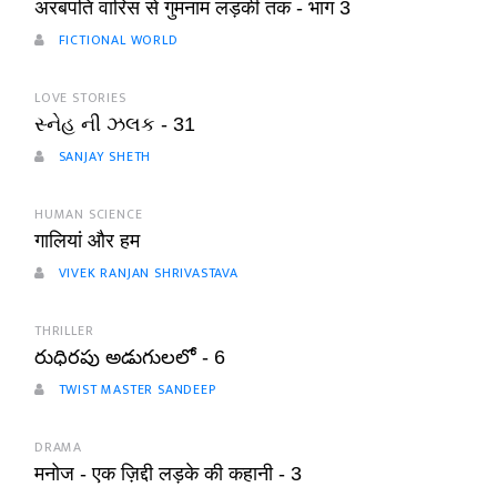
अरबपति वारिस से गुमनाम लड़की तक - भाग 3
FICTIONAL WORLD
LOVE STORIES
સ્નેહ ની ઝલક - 31
SANJAY SHETH
HUMAN SCIENCE
गालियां और हम
VIVEK RANJAN SHRIVASTAVA
THRILLER
రుధిరపు అడుగులలో - 6
TWIST MASTER SANDEEP
DRAMA
मनोज - एक ज़िद्दी लड़के की कहानी - 3