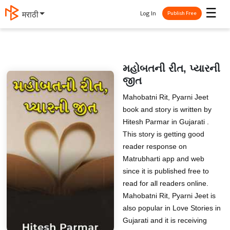
☰
Log In
मराठी
Publish Free
મહોબતની રીત, પ્યારની
જીત
Mahobatni Rit, Pyarni Jeet
book and story is written by
Hitesh Parmar in Gujarati .
This story is getting good
reader response on
Matrubharti app and web
since it is published free to
read for all readers online.
Mahobatni Rit, Pyarni Jeet is
also popular in Love Stories in
Gujarati and it is receiving