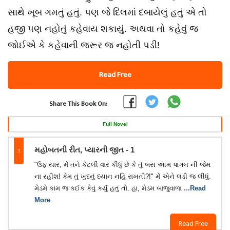
સાથે ખૂબ ગમતું હતું. પણ જે દિલમાં દબાયેલું હતું એ તો
હજી પણ નહોતું કહેવાય શકાયું. અથવા તો કહેવું જ
જોઈએ કે કહેવાની જરૂર જ નહોતી પડી!
Read Free
Share This Book On:
Full Novel
1
મહોબતની રીત, પ્યારની જીત - 1
"ઉફ યાર, મેં તને કેટલી વાર કીધું છે કે તું બસ આમ પાગલ ની જેમ
ના રહીશ! કેમ તું ખુદનું ધ્યાન નહિ રાખતી?!" મેં એને લડી જ લીધું.
મેડમે કામ જ કઈક કેવું કર્યું હતું તો. હા, મેડમ બાજુવાળા
...Read
More
Read Free