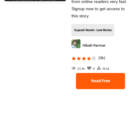
from online readers very fast.
Signup now to get access to
this story.
Gujarati Novels - Love Stories
Hitesh Parmar
(9k)
33.3k
0
16.2k
Read Free