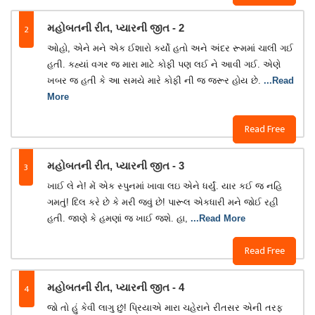
2
મહોબતની રીત, પ્યારની જીત - 2
ઓહો, એને મને એક ઈશારો કર્યો હતો અને અંદર રૂમમાં ચાલી ગઈ
હતી. કહ્યાં વગર જ મારા માટે કોફી પણ લઈ ને આવી ગઈ. એણે
ખબર જ હતી કે આ સમયે મારે કોફી ની જ જરૂર હોય છે.
...Read
More
Read Free
3
મહોબતની રીત, પ્યારની જીત - 3
ખાઈ લે ને! મેં એક સ્પુનમાં ખાવા લઇ એને ધર્યું. યાર કઈ જ નહિ
ગમતું! દિલ કરે છે કે મરી જવું છે! પારૂલ એકધારી મને જોઈ રહી
હતી. જાણે કે હમણાં જ ખાઈ જશે. હા,
...Read More
Read Free
4
મહોબતની રીત, પ્યારની જીત - 4
જો તો હું કેવી લાગુ છું! પ્રિયાએ મારા ચહેરાને રીતસર એની તરફ