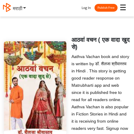
☰
Log In
मराठी
Publish Free
आठवां वचन ( एक वादा खुद
से)
Aathva Vachan book and story
is written by डॉ. शैलजा श्रीवास्तव
in Hindi . This story is getting
good reader response on
Matrubharti app and web
since it is published free to
read for all readers online.
Aathva Vachan is also popular
in Fiction Stories in Hindi and
it is receiving from online
readers very fast. Signup now