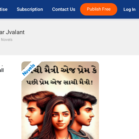
tise
Subscription
Contact Us
Publish Free
Log In 
ar Jvalant
- Novels
 .
Novels
ll