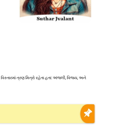
વિસ્તારમાં ત્રણ મિત્રો રહેતા હતા: અંજલી, વિજય, અને