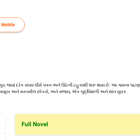
 Mobile
રપુર, જ્યાં દરેક સવાર ધીમે પવન અને ઊંટની ટહુકાથી શરૂ થાય છે. આ ગામના પાટણ 
હસમુખ અને મસ્તમૌલ છોકરો, અને સંજય, એક બુદ્ધિશાળી અને શાંત યુવક.
Full Novel