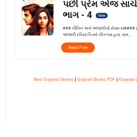
પછી પ્રેમ એજ સાચી 
ભાગ - 4
New
### નીતિન અને અંજલીનો રોમાન્સ#### મુંબ
અંજલી દરિયા કિનારે નીકળ્યા હતા. સમ...
Read Free
Best Gujarati Stories
|
Gujarati Books PDF
|
Gujarati 