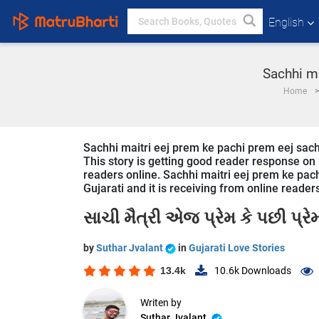
English
Sachhi ma
Home
Sachhi maitri eej prem ke pachi prem eej sachhi
This story is getting good reader response on 
readers online. Sachhi maitri eej prem ke pach
Gujarati and it is receiving from online reader
સાચી મૈત્રી એજ પ્રેમ કે પછી પ્ર
by
Suthar Jvalant
in
Gujarati Love Stories
13.4k
10.6k
Downloads
Writen by
Suthar Jvalant