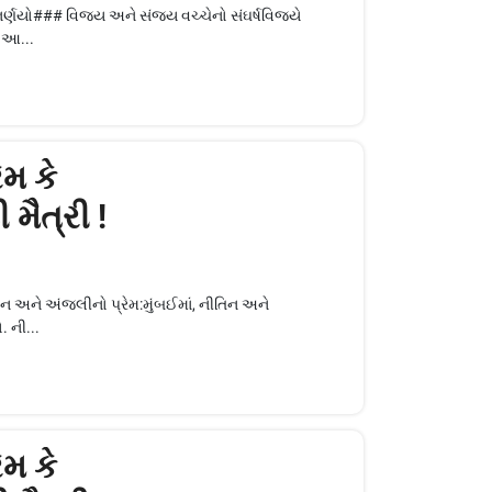
ર્ણયો### વિજય અને સંજય વચ્ચેનો સંઘર્ષવિજયે
 આ...
ેમ કે
મૈત્રી !
ન અને અંજલીનો પ્રેમ:મુંબઈમાં, નીતિન અને
 ની...
ેમ કે