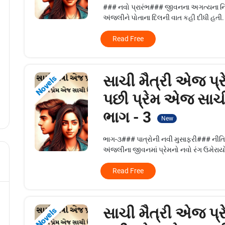
### નવો પ્રારંભ### જીવનના અગત્યના નિ
અંજલીને પોતાના દિલની વાત કહી દીધી હતી.
Read Free
સાચી મૈત્રી એજ પ્ર
Novels
પછી પ્રેમ એજ સાચી 
ભાગ - 3
New
ભાગ-૩### પાત્રોની નવી મુસાફરી### નીતિ
અંજલીના જીવનમાં પ્રેમનો નવો રંગ ઉમેરાયો.
Read Free
સાચી મૈત્રી એજ પ્ર
Novels