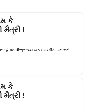
ેમ કે
મૈત્રી !
નકડું ગામ, વીરપુર, જ્યાં દરેક સવાર ધીમે પવન અને
ેમ કે
મૈત્રી !