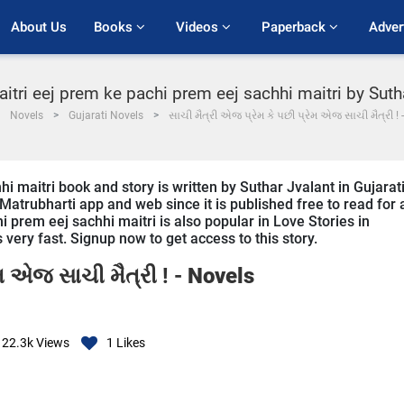
About Us
Books 
Videos 
Paperback 
Adver
itri eej prem ke pachi prem eej sachhi maitri by Suth
Novels
Gujarati Novels
સાચી મૈત્રી એજ પ્રેમ કે પછી પ્રેમ એજ સાચી મૈત્રી ! 
 maitri book and story is written by Suthar Jvalant in Gujarati
Matrubharti app and web since it is published free to read for a
i prem eej sachhi maitri is also popular in Love Stories in
s very fast. Signup now to get access to this story.
ેમ એજ સાચી મૈત્રી ! -
Novels
22.3k
Views
1
Likes