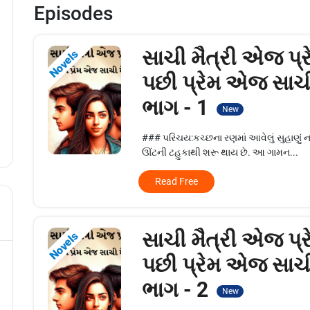
Episodes
સાચી મૈત્રી એજ પ્ર
Novels
પછી પ્રેમ એજ સાચી 
ભાગ - 1
New
### પરિચય:કચ્છના રણમાં આવેલું સુહાણું ના
ઊંટની ટહુકાથી શરૂ થાય છે. આ ગામન...
Read Free
સાચી મૈત્રી એજ પ્ર
Novels
પછી પ્રેમ એજ સાચી 
ભાગ - 2
New