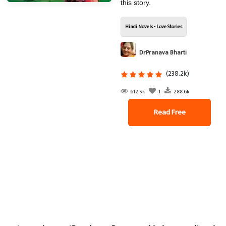
this story.
Hindi Novels - Love Stories
DrPranava Bharti
(238.2k)
612.5k
1
288.6k
Read Free