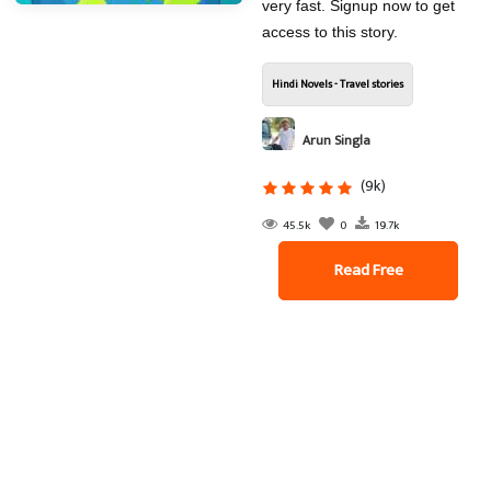
very fast. Signup now to get
access to this story.
Hindi Novels - Travel stories
Arun Singla
(9k)
45.5k
0
19.7k
Read Free