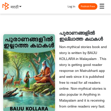
☰
Log In
मराठी
Publish Free
പുരാണങ്ങളിൽ
ഇല്ലാത്ത കഥകൾ
Non-mythical stories book and
story is written by BAIJU
KOLLARA in Malayalam . This
story is getting good reader
response on Matrubharti app
and web since it is published
free to read for all readers
online. Non-mythical stories is
also popular in Anything in
Malayalam and it is receiving
from online readers very fast.