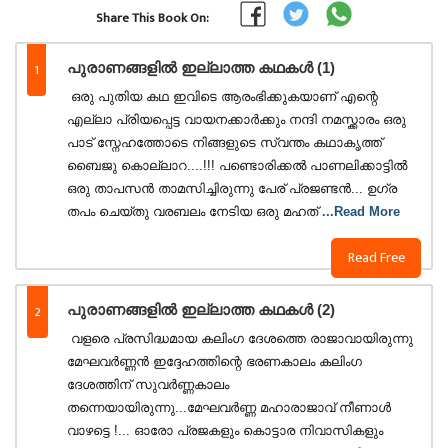
Share This Book On:
1
പുരാണങ്ങളിൽ ഇല്ലാത്ത കഥകൾ (1)
️ ഒരു പുതിയ കഥ ഇവിടെ ആരംഭിക്കുകയാണ് എന്റെ
എല്ലാ പ്രിയപ്പെട്ട വായനക്കാർക്കും നന്ദി നമസ്ക്കാരം ഒരു
പാട് സ്നേഹത്തോടെ നിങ്ങളുടെ സ്വന്തം കഥാകൃത്ത്
ബൈജു കൊല്ലാറ....!!! പണ്ടൊരിക്കൽ പാണലിക്കാട്ടിൽ
ഒരു താപസൻ താമസിച്ചിരുന്നു പേര് പ്രജണ്ടൻ... ഉഗ്ര
തപം ചെയ്തു വരബലം നേടിയ ഒരു മഹത്
...Read More
Read Free
2
പുരാണങ്ങളിൽ ഇല്ലാത്ത കഥകൾ (2)
️ വളരെ പ്രസിദ്ധമായ കലിംഗ ദേശത്തെ രാജാവായിരുന്നു
മേഘവർണ്ണൻ ഇദ്ദേഹത്തിന്റെ ഭരണകാലം കലിംഗ
ദേശത്തിന് സുവർണ്ണകാലം
തന്നെയായിരുന്നു...മേഘവർണ്ണ മഹാരാജാവ് നീണാൾ
വാഴട്ടെ !... ഓരോ പ്രജകളും കൊട്ടാര നിവാസികളും