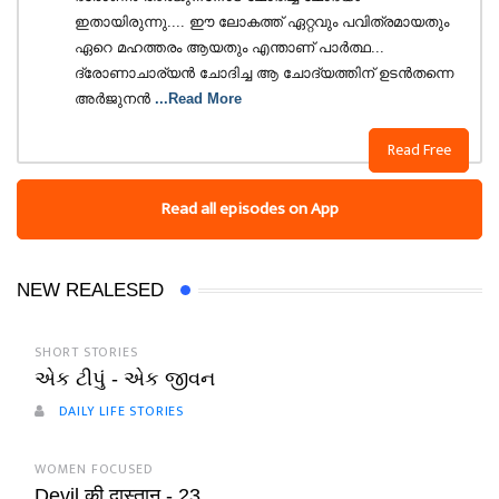
ഇതായിരുന്നു.... ഈ ലോകത്ത് ഏറ്റവും പവിത്രമായതും
ഏറെ മഹത്തരം ആയതും എന്താണ് പാർത്ഥ...
ദ്രോണാചാര്യൻ ചോദിച്ച ആ ചോദ്യത്തിന് ഉടൻതന്നെ
അർജുനൻ
...Read More
Read Free
Read all episodes on App
NEW REALESED
SHORT STORIES
એક ટીપું - એક જીવન
DAILY LIFE STORIES
WOMEN FOCUSED
Devil की दास्तान - 23