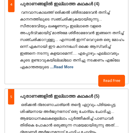
4
പുരാണങ്ങളിൽ ഇല്ലാത്ത കഥകൾ (4)
️ വനവാസകാലത്ത് ഒരിക്കൽ ശ്രീരാമദേവൻ തനിച്ച്
കാനനത്തിലൂടെ സഞ്ചരിക്കുകയായിരുന്നു...
സീതാദേവിയും ലക്ഷ്മണനും ഇല്ലാതെ വളരെ
അപൂർവ്വമായിട്ട് മാത്രമേ ശ്രീരാമദേവൻ ഇങ്ങനെ തനിച്ച്
സഞ്ചരിക്കാറുള്ളൂ... എന്നാൽ ഇന്ന് വെറുതെ ഒരു മോഹം
ഒന്ന് ഏകനായി ഈ കാനനഭംഗി ഒക്കെ ആസ്വദിച്ച്
ഇങ്ങനെ നടന്നു കളയാമെന്ന്.... എപ്പോഴും എല്ലാവരും
കൂടെ ഉണ്ടാവുകയില്ലല്ലോ തനിച്ചു നടക്കണം എങ്കിലേ
ഏകാന്തതയുടെ
...Read More
Read Free
5
പുരാണങ്ങളിൽ ഇല്ലാത്ത കഥകൾ (5)
️ ഒരിക്കൽ ദ്രോണാചാര്യൻ തന്റെ ഏറ്റവും പ്രിയപ്പെട്ട
ശിഷ്യനായ അർജുനനോട് ഒരു ചോദ്യം ചോദിച്ചു...
ആയോധനകലകളെല്ലാം പൂർത്തീകരിച്ച് പാണ്ഡവർ
തിരികെ പോകാൻ ഒരുങ്ങുന്ന സമയമായിരുന്നു അത്....
ദ്രോണർ അർജുനനോട് ചോദിച്ച ചോദ്യം