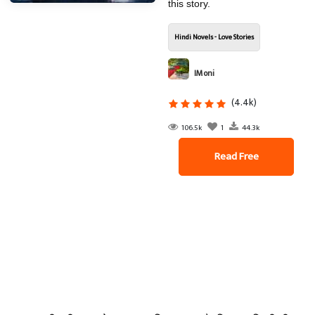
this story.
Hindi Novels - Love Stories
IMoni
(4.4k)
106.5k
1
44.3k
Read Free