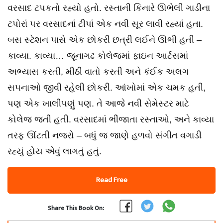
વરસાદ ટપકતો રહ્યો હતો. રસ્તાની કિનારે ઊભેલી ગાડીના
ટપોરાં પર વરસાદનાં ટીપાં એક નવી સૂર લાવી રહ્યાં હતા.
બસ સ્ટેશન પાસે એક છોકરી છત્રી લઈને ઊભી હતી –
કાવ્યા. કાવ્યા… જૂનાગઢ કોલેજમાં ફાઇન આર્ટસમાં
અભ્યાસ કરતી, મીઠી વાતો કરતી અને કંઈક અલગ
સપનાઓ જીવી રહેલી છોકરી. આંખોમાં એક ચમક હતી,
પણ એક ખાલીપણું પણ. તે આજે નવી સેમેસ્ટર માટે
કોલેજ જતી હતી. વરસાદમાં ભીંજાતા રસ્તાઓ, અને કાવ્યા
તરફ ઊંટતી નજરો – બધું જ જાણે હળવો સંગીત વગાડી
રહ્યું હોય એવું લાગતું હતું.
Read Free
Share This Book On: