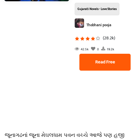
Gujarati Novels - Love Stories
Thobhani pooja
(28.2k)
42.5k
0
19.2k
Read Free
જૂનાગઢનાં જૂના મેઘલધામ પવન વચ્ચે આજે પણ હજી