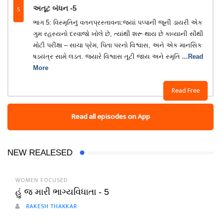
5
અતૂટ બંધન -5
ભાગ 5: વિસ્મૃતિનું વતનપ્રસ્તાવના:જ્યાં પપ્પાની જૂની ડાયરી એક
ગુમ રહસ્યનો દરવાજો ખોલે છે, ત્યાંથી શરૂ થાય છે કાવ્યાની સૌથી
મોટી પરીક્ષા – સાચા પ્રેમ, પિતા પરનો વિશ્વાસ, અને એક માનસિક
ષડયંત્ર સામે લડત. જ્યારે વિશ્વાસ તૂટી જાય અને સ્મૃતિ
...Read
More
Read Free
Read all episodes on App
NEW REALESED
WOMEN FOCUSED
હું જ મારી ભાગ્યવિધાતા - 5
RAKESH THAKKAR