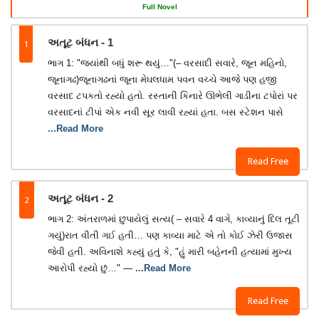
Full Novel
1
અતૂટ બંધન - 1
ભાગ 1: "જ્યાંથી બધું શરૂ થયું…"(– વરસાદી સવારે, જૂન મહિનો,
જૂનાગઢ)જૂનાગઢનાં જૂના મેઘલધામ પવન વચ્ચે આજે પણ હજી
વરસાદ ટપકતો રહ્યો હતો. રસ્તાની કિનારે ઊભેલી ગાડીના ટપોરાં પર
વરસાદનાં ટીપાં એક નવી સૂર લાવી રહ્યાં હતા. બસ સ્ટેશન પાસે
...Read More
Read Free
2
અતૂટ બંધન - 2
ભાગ 2: અંતરાળમાં છુપાયેલું સત્ય( – સવારે 4 વાગે, કાવ્યાનું દિલ તૂટી
ગયું)રાત વીતી ગઈ હતી… પણ કાવ્યા માટે એ તો કોઈ ઝેરી ઉજાસ
જેવી હતી. અવિનાશે કહ્યું હતું કે, "હું મારી બહેનની હત્યામાં મુખ્ય
આરોપી રહ્યો છું…" —
...Read More
Read Free