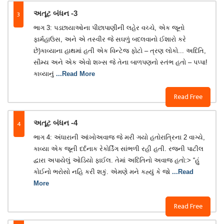
3
અતૂટ બંધન -3
ભાગ 3: પડછાયાઓના પીછાપાણીની લહેર વચ્ચે, એક જૂનો
ફાર્મહાઉસ, અને એ તસ્વીર જે સઘળું બદલવાનો ઈશારો કરે
છે)કાવ્યાના હાથમાં હતી એક વિન્ટેજ ફોટો – ત્રણ લોકો... અદિતિ,
સૌમ્ય અને એક એવો શખ્સ જે તેના બાળપણનો સ્તંભ હતો – પપ્પા!
કાવ્યાનું
...Read More
Read Free
4
અતૂટ બંધન -4
ભાગ 4: અંધારાની આંખોઅવાજ જે મરી ગયો હતોરાત્રિના 2 વાગ્યે,
કાવ્યા એક જૂની દર્દનાક રેકોર્ડિંગ સાંભળી રહી હતી. રજની પાટીલ
દ્વારા અપાયેલું ઓડિયો ફાઈલ. તેમાં અદિતિનો અવાજ હતો:> “હું
કોઈનો ભરોસો નહિ કરી શકું. એમણે મને કહ્યું કે જો
...Read
More
Read Free