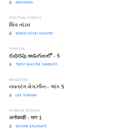
RAVINDRA
SPIRITUAL STORIES
શિવ તાંડવ
MANSI DESAI SHASTRI
THRILLER
రుధిరపు అడుగులలో - 5
TWIST MASTER SANDEEP
MAGAZINE
નવતરંગ મેગઝીન - અંક 5
LAX SOMANI
HORROR STORIES
अनोळखी - भाग 1
SOHAM KALAGATE