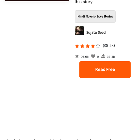
this story.
Hindi Novels - Love Stories
Sujata Sood
(38.2k)
96.6k
0
35.3k
Read Free