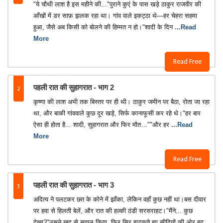
"ये चौथी लाश है इस महीने की..."पुराने कुएं के पास खड़े ठाकुर राजवीर की
आँखों में डर साफ़ झलक रहा था। गांव वाले इकट्ठा थे—हर चेहरा सहमा
हुआ, जैसे अब किसी को बोलने की हिम्मत न हो।"शादी के दिन
...Read
More
Read Free
2
पहली रात की सुहागरात - भाग 2
कृष्णा की लाश अभी तक बिस्तर पर ही थी। ठाकुर जमीन पर बैठा, रोता जा रहा
था, और बाकी गांववाले कुछ दूर खड़े, सिर्फ कानाफूसी कर रहे थे।"हर बार
ऐसा ही होता है... शादी, सुहागरात और फिर मौत…""और हर
...Read
More
Read Free
3
पहली रात की सुहागरात - भाग 3
अदित्य ने पलटकर छत के कोने में झाँका, लेकिन वहाँ कुछ नहीं था।बस दीवार
पर हवा से हिलती बेलें, और रात की हल्की ठंडी सरसराहट।"मैंने... कुछ
देखा?"उसने खुद से सवाल किया, फिर सिर झटकते हुए सीढ़ियों की ओर बढ़