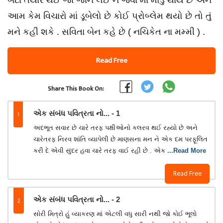
બેટા તૈયાર થઈ જા જાન લઈ ને જવા માં મોડું થાય છે અને
આમ કેમ વિચારો માં ડૂબેલો છે કોઈ પ્રોબ્લેમ થયો છે તો તું
મને કહી શકે . સવિતા બેન કહે છે ( નચિકેત ના મમ્મી ) .
Read Free
Share This Book On:
1
એક સંબંધ પવિત્રતા નો... - 1
અદભૂત સવાર છે ચારે તરફ પક્ષીઓનો કલરવ થઈ રહ્યો છે અને
ચારેતરફ નિરવ શાંતિ વ્યાપેલી છે માણસના મન ને એક દમ પરફૂલિત
કરી દે એવી સુંદર હવા ચારે તરફ વાઈ રહી છે . એક
...Read More
Read Free
2
એક સંબંધ પવિત્રતા નો... - 2
સોરી મિત્રો હું વ્યાકરણ માં એટલી વધુ સારી નથી જો કોઈ ભૂલો