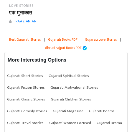
LOVE STORIES
एक मुलाकात
RAAZ ANJAN
Best Gujarati Stories
|
Gujarati Books PDF
|
Gujarati Love Stories
|
dhruti rajput Books PDF
More Interesting Options
Gujarati Short Stories
Gujarati Spiritual Stories
Gujarati Fiction Stories
Gujarati Motivational Stories
Gujarati Classic Stories
Gujarati Children Stories
Gujarati Comedy stories
Gujarati Magazine
Gujarati Poems
Gujarati Travel stories
Gujarati Women Focused
Gujarati Drama