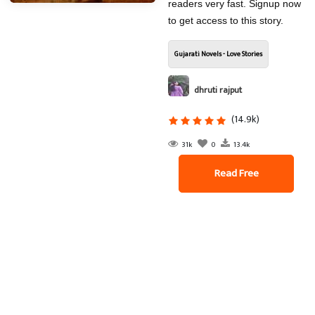
readers very fast. Signup now
to get access to this story.
Gujarati Novels - Love Stories
dhruti rajput
(14.9k)
31k
0
13.4k
Read Free