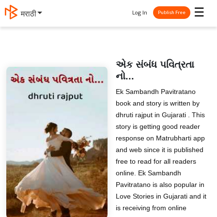
☰
Log In
मराठी
Publish Free
એક સંબંધ પવિત્રતા
નો...
Ek Sambandh Pavitratano
book and story is written by
dhruti rajput in Gujarati . This
story is getting good reader
response on Matrubharti app
and web since it is published
free to read for all readers
online. Ek Sambandh
Pavitratano is also popular in
Love Stories in Gujarati and it
is receiving from online