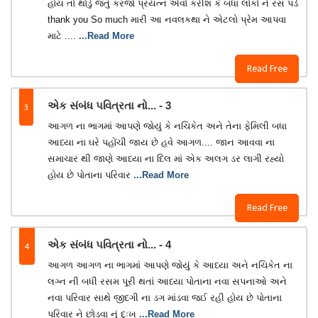
હોય તો થોડું જતું કરજો પ્રયત્ન એવો કરીશ કે બધા લોકો ને રસ પડે
thank you So much મારી આ નવલકથા ને એટલો પ્રેમ આપવા
માટે ....
...Read More
Read Free
3
એક સંબંધ પવિત્રતા નો... - 3
આગળ ના ભાગમાં આપણે જોયું કે નચિકેત અને તેના ફેમિલી બધા
આધ્યા ના ઘરે પહોંચી જાય છે હવે આગળ.... જાન આવવા ના
સમાચાર થી જાણે આધ્યા ના દિલ માં એક અલગ ડર લાગી રહ્યો
હોય છે પોતાના પરિવાર
...Read More
Read Free
4
એક સંબંધ પવિત્રતા નો... - 4
આગળ આગળ ના ભાગમાં આપણે જોયું કે આધ્યા અને નચિકેત ના
લગ્ન ની બધી રસમ પૂરી થતાં આધ્યા પોતાના નવા સપનાઓ અને
નવા પરિવાર સાથે જીદગી ના ડગ માંડવા જઈ રહી હોય છે પોતાના
પરિવાર ને છોડવા નું દુઃખ
...Read More