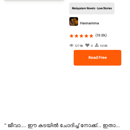
Malayalam Novels - Love Stories
Hannamma
(19.8k)
127.9k
0
50.8k
Read Free
" ജീവാ.... ഈ കടയിൽ ചോദിച്ച് നോക്ക്... ഇതാ...