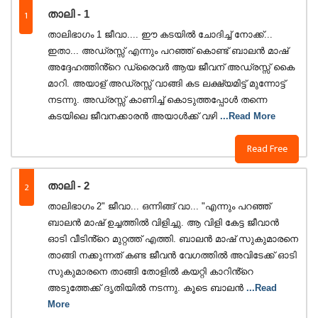
1
താലി - 1
താലിഭാഗം 1 ജീവാ.... ഈ കടയിൽ ചോദിച്ച് നോക്ക്...
ഇതാ... അഡ്രസ്സ് എന്നും പറഞ്ഞ് കൊണ്ട് ബാലൻ മാഷ്
അദ്ദേഹത്തിൻ്റെ ഡ്രൈവർ ആയ ജീവന് അഡ്രസ്സ് കൈ
മാറി. അയാള് അഡ്രസ്സ് വാങ്ങി കട ലക്ഷ്യമിട്ട് മുന്നോട്ട്
നടന്നു. അഡ്രസ്സ് കാണിച്ച് കൊടുത്തപ്പോൾ തന്നെ
കടയിലെ ജീവനക്കാരൻ അയാൾക്ക് വഴി
...Read More
Read Free
2
താലി - 2
താലിഭാഗം 2" ജീവാ... ഒന്നിങ്ങ് വാ... "എന്നും പറഞ്ഞ്
ബാലൻ മാഷ് ഉച്ചത്തിൽ വിളിച്ചു. ആ വിളി കേട്ട ജീവാൻ
ഓടി വീടിൻ്റെ മുറ്റത്ത് എത്തി. ബാലൻ മാഷ് സുകുമാരനെ
താങ്ങി നക്കുന്നത് കണ്ട ജീവൻ വേഗത്തിൽ അവിടേക്ക് ഓടി
സുകുമാരനെ താങ്ങി തോളിൽ കയറ്റി കാറിൻ്റെ
അടുത്തേക്ക് ദൃതിയിൽ നടന്നു. കൂടെ ബാലൻ
...Read
More