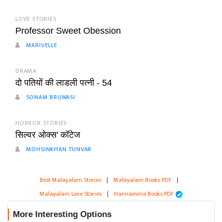
LOVE STORIES
Professor Sweet Obession
MARIVELLE
DRAMA
दो पतियों की लाडली पत्नी - 54
SONAM BRIJWASI
HORROR STORIES
सिल्वर ओक्स' कॉटेज
MOHSINKHAN TUNVAR
Best Malayalam Stories
|
Malayalam Books PDF
|
Malayalam Love Stories
|
Hannamma Books PDF
More Interesting Options