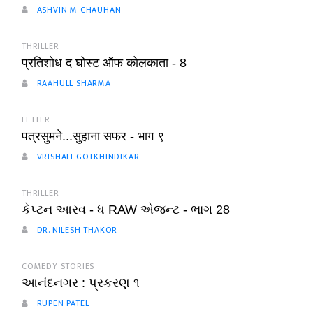
ASHVIN M CHAUHAN
THRILLER
प्रतिशोध द घोस्ट ऑफ कोलकाता - 8
RAAHULL SHARMA
LETTER
पत्रसुमने...सुहाना सफर - भाग ९
VRISHALI GOTKHINDIKAR
THRILLER
કેપ્ટન આરવ - ધ RAW એજન્ટ - ભાગ 28
DR. NILESH THAKOR
COMEDY STORIES
આનંદનગર : પ્રકરણ ૧
RUPEN PATEL