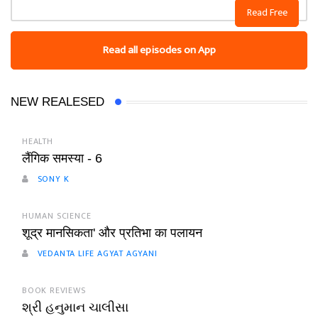
Read Free
Read all episodes on App
NEW REALESED
HEALTH
लैंगिक समस्या - 6
SONY K
HUMAN SCIENCE
शूद्र मानसिकता' और प्रतिभा का पलायन
VEDANTA LIFE AGYAT AGYANI
BOOK REVIEWS
શ્રી હનુમાન ચાલીસા