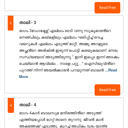
Read Free
3
താലി - 3
ഭാഗം 3ഡോക്ടേഴ്സ് എല്ലാം ഓടി വന്നു സുകുമാരൻ്റെ
നെഞ്ചിലും കയ്‌കളിലും എല്ലാം ഘടിപ്പിച്ച് വെച്ച
വയറുകൾ എല്ലാം എടുത്ത് മാറ്റി. അമ്മു അവളുടെ
അച്ഛൻ്റെ അരികിൽ ഇരുന്ന് പൊട്ടി കരയുകയാണ്. നേരം
സന്ധ്യയോട് അടുത്തിരുന്നു." ഇനി ഇപ്പൊ ഇന്ന് അടക്കം
ചെയ്യാൻ ആവില്ല... നാളെ പറ്റൂ..." ഐസിയുവിൻ്റെ
പുറത്ത് നിന്ന് അയൽക്കാരൻ പറയുന്നത് ബാലൻ
...Read
More
Read Free
4
താലി - 4
ഭാഗം 4കാർ ബാലസുമ മന്ദിരത്തിൻ്റെ അടുത്ത്
എത്തിയപ്പോൾ ഗേറ്റ് താനെ തുറന്നു. ജീവൻ കാർ
അകത്തേക്ക് എടുത്തു. കുറച്ച് അധികം ദൂരം യാത്ര