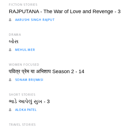
FICTION STORIES
RAJPUTANA - The War of Love and Revenge - 3
AARUSHI SINGH RAJPUT
DRAMA
બોસ
MEHUL MER
WOMEN FOCUSED
पवित्र प्रेम या अभिशाप Season 2 - 14
SONAM BRIJWASI
SHORT STORIES
ભાડે આપેલું સુખ - 3
ALOKA PATEL
TRAVEL STORIES