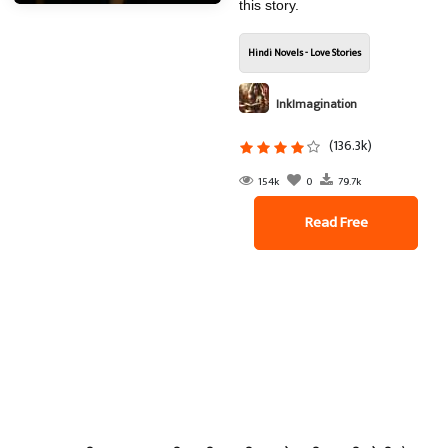
this story.
Hindi Novels - Love Stories
InkImagination
(136.3k)
154k
0
79.7k
Read Free