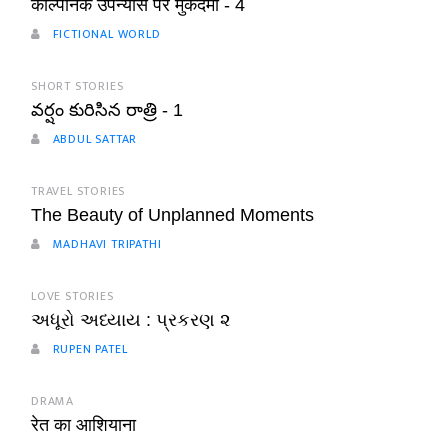
काल्पनिक उपन्यास पर मुकदमा - 4
FICTIONAL WORLD
SHORT STORIES
వర్షం కురిసిన రాత్రి - 1
ABDUL SATTAR
TRAVEL STORIES
The Beauty of Unplanned Moments
MADHAVI TRIPATHI
LOVE STORIES
અધૂરો અધ્યાય : પ્રકરણ ૨
RUPEN PATEL
DRAMA
रेत का आशियाना