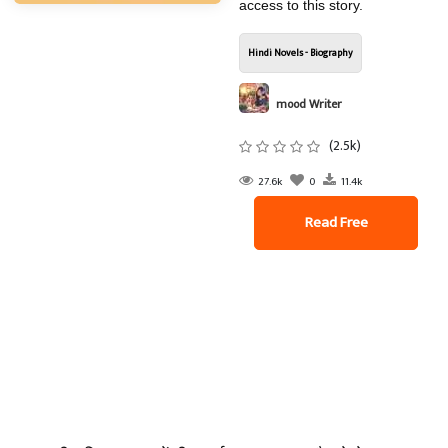
access to this story.
Hindi Novels - Biography
mood Writer
(2.5k)
27.6k
0
11.4k
Read Free