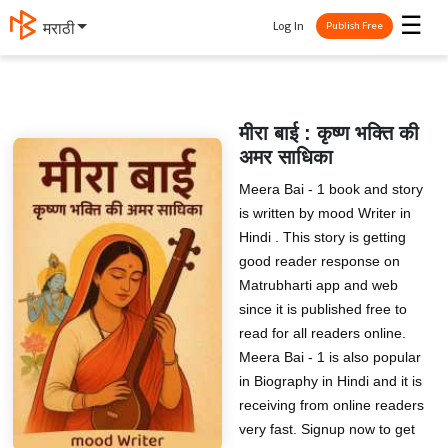
☰
Log In
मराठी
Publish Free
मीरा बाई : कृष्ण भक्ति की
अमर साधिका
Meera Bai - 1 book and story
is written by mood Writer in
Hindi . This story is getting
good reader response on
Matrubharti app and web
since it is published free to
read for all readers online.
Meera Bai - 1 is also popular
in Biography in Hindi and it is
receiving from online readers
very fast. Signup now to get