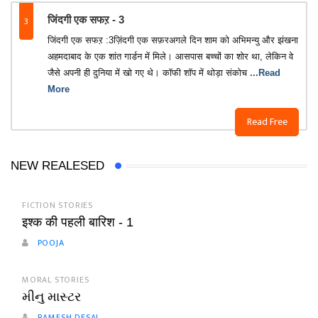
3
जिंदगी एक सफऱ - 3
जिंदगी एक सफऱ :3ज़िंदगी एक सफ़रअगले दिन शाम को अभिमन्यु और झंखना
अहमदाबाद के एक शांत गार्डन में मिले। आसपास बच्चों का शोर था, लेकिन वे
जैसे अपनी ही दुनिया में खो गए थे। कॉफी शॉप में थोड़ा संकोच
...Read
More
Read Free
NEW REALESED
FICTION STORIES
इश्क की पहली बारिश - 1
POOJA
MORAL STORIES
મીનુ માસ્ટર
RAMESH DESAI