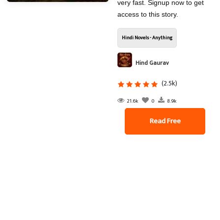
very fast. Signup now to get
access to this story.
Hindi Novels - Anything
Hind Gaurav
(2.5k)
21.6k
0
8.9k
Read Free