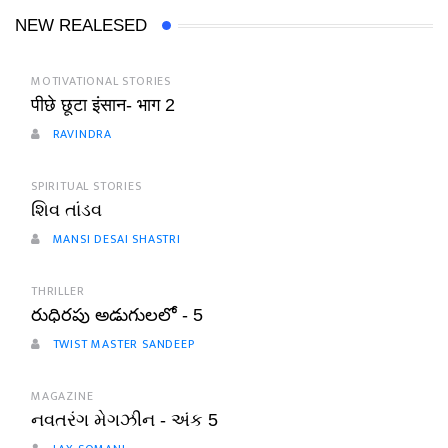
NEW REALESED
MOTIVATIONAL STORIES
पीछे छूटा इंसान- भाग 2
RAVINDRA
SPIRITUAL STORIES
શિવ તાંડવ
MANSI DESAI SHASTRI
THRILLER
రుధిరపు అడుగులలో - 5
TWIST MASTER SANDEEP
MAGAZINE
નવતરંગ મેગઝીન - અંક 5