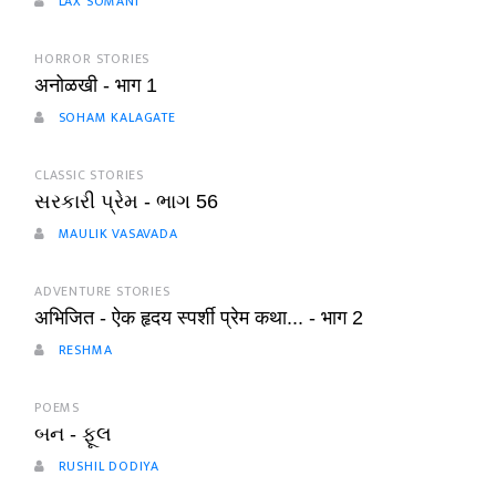
LAX SOMANI
HORROR STORIES
अनोळखी - भाग 1
SOHAM KALAGATE
CLASSIC STORIES
સરકારી પ્રેમ - ભાગ 56
MAULIK VASAVADA
ADVENTURE STORIES
अभिजित - ऐक हृदय स्पर्शी प्रेम कथा... - भाग 2
RESHMA
POEMS
બન - ફૂલ
RUSHIL DODIYA