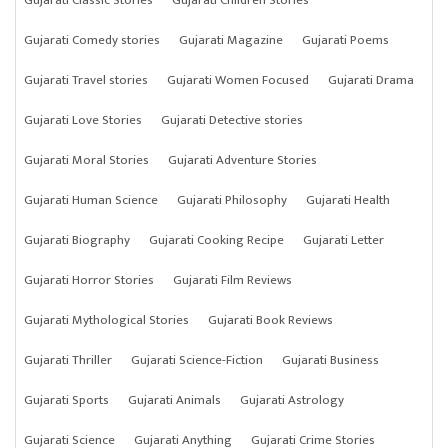
Gujarati Classic Stories
Gujarati Children Stories
Gujarati Comedy stories
Gujarati Magazine
Gujarati Poems
Gujarati Travel stories
Gujarati Women Focused
Gujarati Drama
Gujarati Love Stories
Gujarati Detective stories
Gujarati Moral Stories
Gujarati Adventure Stories
Gujarati Human Science
Gujarati Philosophy
Gujarati Health
Gujarati Biography
Gujarati Cooking Recipe
Gujarati Letter
Gujarati Horror Stories
Gujarati Film Reviews
Gujarati Mythological Stories
Gujarati Book Reviews
Gujarati Thriller
Gujarati Science-Fiction
Gujarati Business
Gujarati Sports
Gujarati Animals
Gujarati Astrology
Gujarati Science
Gujarati Anything
Gujarati Crime Stories