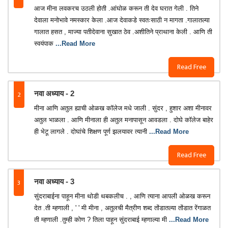
आज मीना लवकरच उठली होती .आंघोळ करून ती देव घरात गेली . तिने
देवाला मनोभावे नमस्कार केला .आज देवाकडे स्वतःसाठी न मागता .गालातल्या
गालात हसत , माज्या पतीदेवाना सुखात ठेव .अशीतिने प्राथाना केली . आणि ती
स्वयंपाक
...Read More
Read Free
2
नवा अध्याय - 2
मीना आणि अतुल ह्याची ओळख कॉलेज मधे जाली . सुंदर , हुशार अशा मीनावर
अतुल भाळला . आणि मीनाला ही अतुल मनापासून आवडला . दोघे कॉलेज बाहेर
ही भेटू लागले . दोघांचे शिक्षण पूर्ण झलयावर त्यानी
...Read More
Read Free
3
नवा अध्याय - 3
सुंदराबाईना पाहून मीना थोडी थबकलीच . , आणि त्याना आपली ओळख करून
देत .ती म्हणाली , ' ' मी मीना , अतुलची मैत्रीण शब्द तोंडातल्या तोंडात रेंगाळत
ती म्हणाली .तुम्ही कोण ? तिला पाहून सुंदराबाई म्हणाल्या मी
...Read More