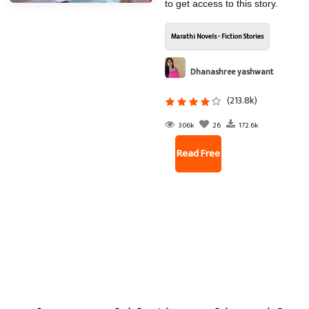
to get access to this story.
Marathi Novels - Fiction Stories
Dhanashree yashwant
pisal
(213.8k)
306k
26
172.6k
Read Free