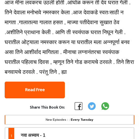
आज मीना लवकरच उठली होती .आंघोळ करून ती देव घरात गेली .
तिने देवाला मनोभावे नमस्कार केला .आज देवाकडे स्वतःसाठी न
मागता .गालातल्या गालात हसत , माज्या पतीदेवाना सुखात ठेव
.अशीतिने प्राथाना केली . आणि ती स्वयंपाक घरात निघून गेली .
घरातील ओट्याला नमस्कार करून या घरातील मला अन्नपूर्णा बनव
असा तिने आशीर्वाद मागितला . मीनाचा लग्नानंतरचा स्वयंपाक
घरातील पहिलाच दिवस , म्हणून तिने गोड करायचे ठरवले . तिने शिरा
बनवायचे ठरवले . परंतु तिने , ह्या
Read Free
Share This Book On:
New Episodes : :
Every Tuesday
1
नवा अध्याय - 1