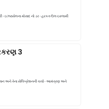
ારી - ઇઝરાયેલના મોસાદ નો ડર - હરકત-ઉલ-ઇસ્લામી
્રકરણ 3
યોજન અને તેના સેલિબ્રેશનની ચર્ચા - આમંત્રણ અને