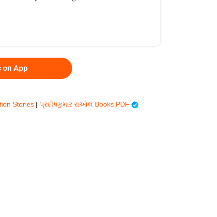
s on App
tion Stories
|
પ્રદીપકુમાર રાઓલ Books PDF