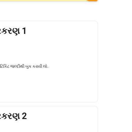
્રકરણ 1
ટિકિટ જલ્દીથી બુક કરાવી લો.
્રકરણ 2