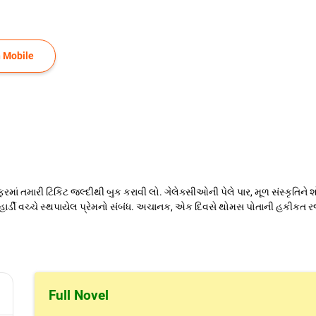
 Mobile
ાં તમારી ટિકિટ જલ્દીથી બુક કરાવી લો. ગેલેક્સીઓની પેલે પાર, મૂળ સંસ્કૃતિને
 હાર્ડી વચ્ચે સ્થપાયેલ પ્રેમનો સંબંધ. અચાનક, એક દિવસે થોમસ પોતાની હકીકત રજૂ 
Full Novel