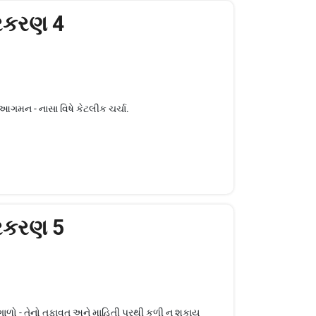
્રકરણ 4
નું આગમન - નાસા વિષે કેટલીક ચર્ચા.
્રકરણ 5
મયગાળો - તેનો તફાવત અને માહિતી પરથી કળી ન શકાય