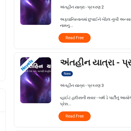
અંતહીન યાત્રા - પ્રકરણ 2
અફઘાનિસ્તાનમાં છુપાઈને બેઠેલ નુબી અન્સ
નામનુ...
Read Free
અંતહીન યાત્રા - પ
Novels
New
અંતહીન યાત્રા - પ્રકરણ 3
વ્હાઈટ હાઉસની સવાર - બર્થ ડે પાર્ટીનું આ
પ્રેસ...
Read Free