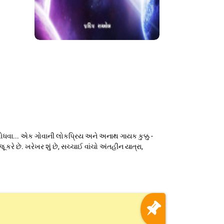
 શોધવા... એક ગોવાની લોકપ્રિય અને અનાથ ગાયક કુક્કુ -
કરે છે. ખરેખર શું છે, સચ્ચાઈ વાંચો અંતહીન યાત્રા,