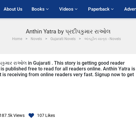
About Us
Books 
Videos 
Paperback 
Adver
Anthin Yatra by પ્રદીપકુમાર રાઓલ
Home
Novels
Gujarati Novels
અંતહીન યાત્રા - Novels
પકુમાર રાઓલ in Gujarati . This story is getting good reader
s published free to read for all readers online. Anthin Yatra is
it is receiving from online readers very fast. Signup now to get
187.5k
Views
107
Likes