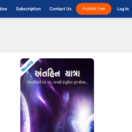
tise
Subscription
Contact Us
Publish Free
Log In 
Novels