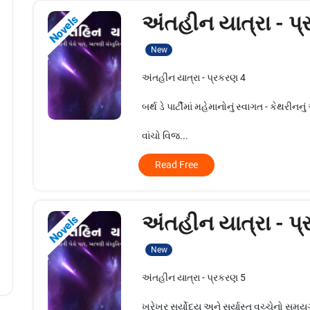
અંતહીન યાત્રા - પ
Novels
New
અંતહીન યાત્રા - પ્રકરણ 4
બર્થ ડે પાર્ટીમાં મહેમાનોનું સ્વાગત - કેથરીન
વાંચો વિજ...
Read Free
અંતહીન યાત્રા - પ
Novels
New
અંતહીન યાત્રા - પ્રકરણ 5
ખરેખર સૂર્યોદય અને સૂર્યાસ્ત વચ્ચેનો સ