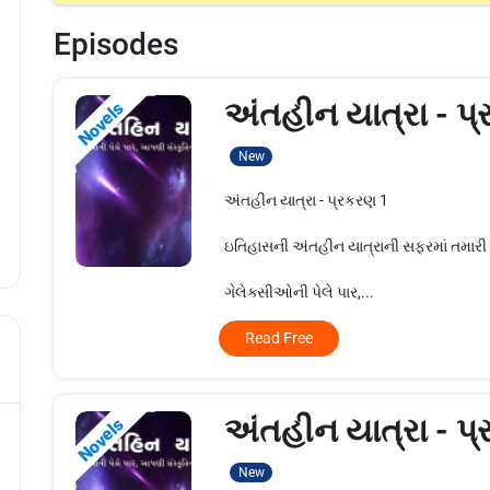
Episodes
અંતહીન યાત્રા - પ
Novels
New
અંતહીન યાત્રા - પ્રકરણ 1
ઇતિહાસની અંતહીન યાત્રાની સફરમાં તમારી 
ગેલેક્સીઓની પેલે પાર,...
Read Free
અંતહીન યાત્રા - પ
Novels
New