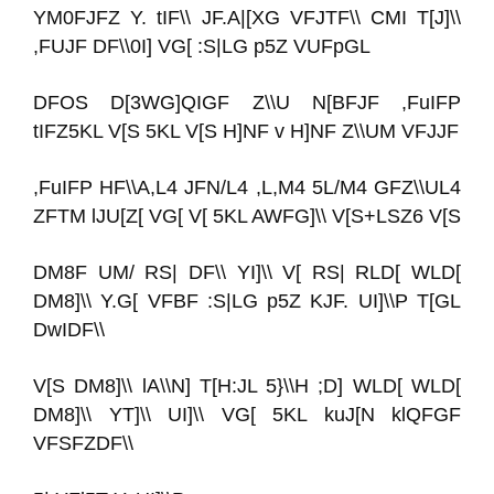
YM0FJFZ Y. tIF\\ JF.A|[XG VFJTF\\ CMI T[J]\\
,FUJF DF\\0I] VG[ :S|LG p5Z VUFpGL
DFOS D[3WG]QIGF Z\\U N[BFJF ,FuIFP
tIFZ5KL V[S 5KL V[S H]NF v H]NF Z\\UM VFJJF
,FuIFP HF\\A,L4 JFN/L4 ,L,M4 5L/M4 GFZ\\UL4
ZFTM lJU[Z[ VG[ V[ 5KL AWFG]\\ V[S+LSZ6 V[S
DM8F UM/ RS| DF\\ YI]\\ V[ RS| RLD[ WLD[
DM8]\\ Y.G[ VFBF :S|LG p5Z KJF. UI]\\P T[GL
DwIDF\\
V[S DM8]\\ lA\\N] T[H:JL 5}\\H ;D] WLD[ WLD[
DM8]\\ YT]\\ UI]\\ VG[ 5KL kuJ[N klQFGF
VFSFZDF\\