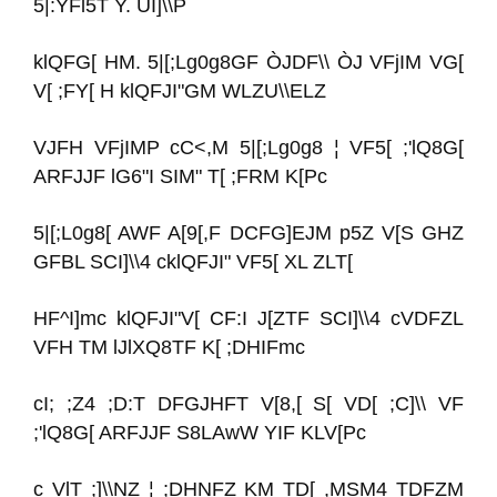
5|:YFl5T Y. UI]\\P
klQFG[ HM. 5|[;Lg0g8GF ÒJDF\\ ÒJ VFjIM VG[
V[ ;FY[ H klQFJI"GM WLZU\\ELZ
VJFH VFjIMP cC<,M 5|[;Lg0g8 ¦ VF5[ ;'lQ8G[
ARFJJF lG6"I SIM" T[ ;FRM K[Pc
5|[;L0g8[ AWF A[9[,F DCFG]EJM p5Z V[S GHZ
GFBL SCI]\\4 cklQFJI" VF5[ XL ZLT[
HF^I]mc klQFJI"V[ CF:I J[ZTF SCI]\\4 cVDFZL
VFH TM lJlXQ8TF K[ ;DHIFmc
cI; ;Z4 ;D:T DFGJHFT V[8,[ S[ VD[ ;C]\\ VF
;'lQ8G[ ARFJJF S8LAwW YIF KLV[Pc
c VlT ;]\\NZ ¦ ;DHNFZ KM TD[ ,MSM4 TDFZM