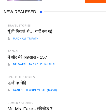
NEW REALESED
TRAVEL STORIES
यूँ ही निकले थे… यादें बन गईं
MADHAVI TRIPATHI
POEMS
में और मेरे अहसास - 157
DR DARSHITA BABUBHAI SHAH
SPIRITUAL STORIES
ऊर्जं नः धेहि
GANESH TEWARI 'NESH' (NASH)
COMEDY STORIES
Mr. Ms. Fake - एपिसोड 7