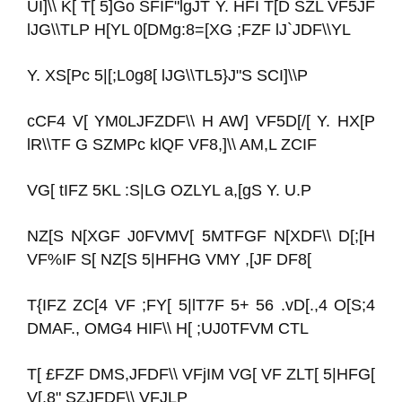
UI]\\ K[ T[ 5]Go SFIF"lgJT Y. HFI T[D SZL VF5JF
lJG\\TLP H[YL 0[DMg:8=[XG ;FZF lJ`JDF\\YL
Y. XS[Pc 5|[;L0g8[ lJG\\TL5}J"S SCI]\\P
cCF4 V[ YM0LJFZDF\\ H AW] VF5D[/[ Y. HX[P
lR\\TF G SZMPc klQF VF8,]\\ AM,L ZCIF
VG[ tIFZ 5KL :S|LG OZLYL a,[gS Y. U.P
NZ[S N[XGF J0FVMV[ 5MTFGF N[XDF\\ D[;[H
VF%IF S[ NZ[S 5|HFHG VMY ,[JF DF8[
T{IFZ ZC[4 VF ;FY[ 5|lT7F 5+ 56 .vD[.,4 O[S;4
DMAF., OMG4 HIF\\ H[ ;UJ0TFVM CTL
T[ £FZF DMS,JFDF\\ VFjIM VG[ VF ZLT[ 5|HFG[
V[,8" SZJFDF\\ VFJLP