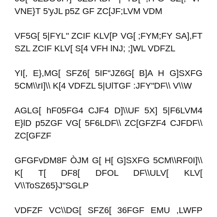
VNE}T 5'yJL p5Z GF ZC[JF;LVM VDM
VF5G[ 5|FYL" ZCIF KLV[P VG[ ;FYM;FY SA],FT
SZL ZCIF KLV[ S[4 VFH lNJ; ;]WL VDFZL
YI[, E},MG[ SFZ6[ 5IF"JZ6G[ B]A H G]SXFG
5CM\\rI]\\ K[4 VDFZL 5|UlTGF :JFY"DF\\ V\\W
AGLG[ hF05FG4 CJF4 D]\\UF 5X] 5|F6LVM4
E}lD p5ZGF VG[ 5F6LDF\\ ZC[GFZF4 CJFDF\\
ZC[GFZF
GFGFvDM8F ÒJM G[ H[ G]SXFG 5CM\\RF0I]\\
K[ T[ DF8[ DFOL DF\\ULV[ KLV[
V\\ToSZ65}J"SGLP
VDFZF VC\\DG[ SFZ6[ 36FGF EMU ,LWFP