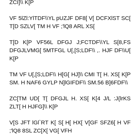
ZCI]\\ K[P
VF 5lZl:YlTDF\\YL pUZJF DF8[ V[ DCFXlST SC[
T[D SZLV[ TM H VF ;'lQ8 ARL XS[
T[D K[P VF56L DFGJ J;FCTDF\\YL S[8,FS
DFGJLVMG[ 5MTFGL U[,[S;LDF\\ ,. HJF DF\\U[
K[P
TM VF U[,[S;LDF\\ H[G[ HJ]\\ CMI T[ H. XS[ K[P
SM. H NAF6 GYLP N]lGIFDF\\ SM.56 B]6FDF\\
ZC[TM UD[ T[ DFGJL H. XS[ K[4 J/L :J{lrKS
ZLT[ H HJFG]\\ K[P
V[S JFT lGl`RT K[ S[ H[ HX[ V[GF SFZ6[ H VF
;'lQ8 8SL ZC[X[ VG[ VFH