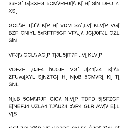
36FG[ G]SXFG 5CM\\RF0I]\\ K[ H[ SlN DFO Y.
XS[
GCL\\P T[J]\\ K[P H[ VDM SA],LV[ KLV[P VG[
BZF CNIYL 5xRFTF5GF VF\\;]\\ JC[J0FJL OZL
SlN
VFJ]\\ GCL\\ AG[P T[JL 5|lT7F ,.V[ KLV[P
VDFZF ,0JF4 hU0JF VG[ J[Zh[Z4 S];\\5
ZFUvã[XYL S]NZTG[ H[ N]oB 5CM\\R[ K[ T[
SNL
N]oB 5CM\\RJF GlC\\ N.V[P TDFD 5|SFZGF
E[NEFJ4 UZLA4 TJ\\UZ4 p\\R4 GLR AW]\\ E],L
V[S