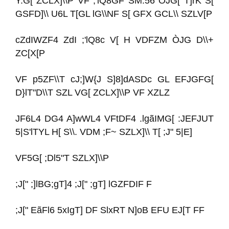
Y.G[ ZCLX]\\P VF ;'lQ8GF SM.56 ÒJG[ T]rK S[
GSFD]\\ U6L T[GL lG\\NF S[ GFX GCL\\ SZLV[P
cZdIWZF4 ZdI ;'lQ8c V[ H VDFZM ÒJG D\\+
ZC[X[P
VF p5ZF\\T cJ;]W{J S]8]dASDc GL EFJGFG[
D}lT"D\\T SZL VG[ ZCLX]\\P VF XZLZ
JF6L4 DG4 A]wWL4 VFtDF4 .lgãIMG[ :JEFJUT
5|S'lTYL H[ S\\. VDM ;F~ SZLX]\\ T[ ;J" 5|E]
VF5G[ ;Dl5"T SZLX]\\P
;J[" ;]lBG;gT]4 ;J[" ;gT] lGZFDIF F
;J[" EãFl6 5xIgT] DF SlxRT N]oB EFU EJ[T FF