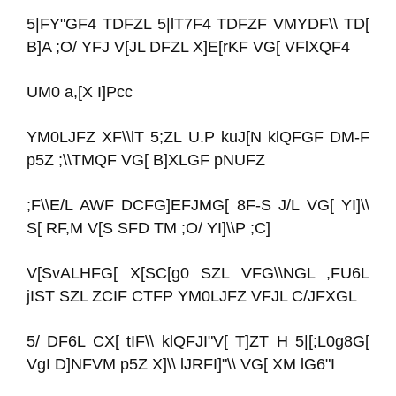
5|FY"GF4 TDFZL 5|lT7F4 TDFZF VMYDF\\ TD[
B]A ;O/ YFJ V[JL DFZL X]E[rKF VG[ VFlXQF4
UM0 a,[X I]Pcc
YM0LJFZ XF\\lT 5;ZL U.P kuJ[N klQFGF DM-F
p5Z ;\\TMQF VG[ B]XLGF pNUFZ
;F\\E/L AWF DCFG]EFJMG[ 8F-S J/L VG[ YI]\\
S[ RF,M V[S SFD TM ;O/ YI]\\P ;C]
V[SvALHFG[ X[SC[g0 SZL VFG\\NGL ,FU6L
jIST SZL ZCIF CTFP YM0LJFZ VFJL C/JFXGL
5/ DF6L CX[ tIF\\ klQFJI"V[ T]ZT H 5|[;L0g8G[
VgI D]NFVM p5Z X]\\ lJRFI]"\\ VG[ XM lG6"I