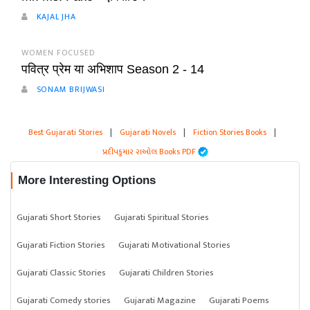
KAJAL JHA
WOMEN FOCUSED
पवित्र प्रेम या अभिशाप Season 2 - 14
SONAM BRIJWASI
Best Gujarati Stories
|
Gujarati Novels
|
Fiction Stories Books
|
પ્રદીપકુમાર રાઓલ Books PDF
More Interesting Options
Gujarati Short Stories
Gujarati Spiritual Stories
Gujarati Fiction Stories
Gujarati Motivational Stories
Gujarati Classic Stories
Gujarati Children Stories
Gujarati Comedy stories
Gujarati Magazine
Gujarati Poems