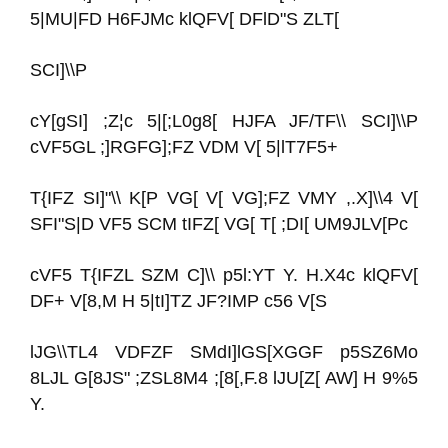
5|MU|FD H6FJMc klQFV[ DFlD"S ZLT[
SCI]\\P
cY[gSI] ;Z¦c 5|[;L0g8[ HJFA JF/TF\\ SCI]\\P
cVF5GL ;]RGFG];FZ VDM V[ 5|lT7F5+
T{IFZ SI]"\\ K[P VG[ V[ VG];FZ VMY ,.X]\\4 V[
SFI"S|D VF5 SCM tIFZ[ VG[ T[ ;DI[ UM9JLV[Pc
cVF5 T{IFZL SZM C]\\ p5l:YT Y. H.X4c klQFV[
DF+ V[8,M H 5|tI]TZ JF?IMP c56 V[S
lJG\\TL4 VDFZF SMdI]lGS[XGGF p5SZ6Mo
8LJL G[8JS" ;ZSL8M4 ;[8[,F.8 lJU[Z[ AW] H 9%5
Y.