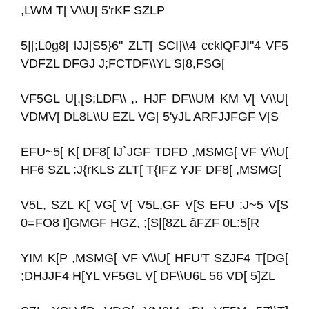
,LWM T[ V\\U[ 5'rKF SZLP
5|[;L0g8[ lJJ[S5}6" ZLT[ SCI]\\4 ccklQFJI"4 VF5
VDFZL DFGJ J;FCTDF\\YL S[8,FSG[
VF5GL U[,[S;LDF\\ ,. HJF DF\\UM KM V[ V\\U[
VDMV[ DL8L\\U EZL VG[ 5'yJL ARFJJFGF V[S
EFU~5[ K[ DF8[ lJ`JGF TDFD ,MSMG[ VF V\\U[
HF6 SZL :J{rKLS ZLT[ T{IFZ YJF DF8[ ,MSMG[
V5L, SZL K[ VG[ V[ V5L,GF V[S EFU :J~5 V[S
0=FO8 I]GMGF HGZ, ;[S|[8ZL ãFZF 0L:5[R
YIM K[P ,MSMG[ VF V\\U[ HFU'T SZJF4 T[DG[
;DHJJF4 H[YL VF5GL V[ DF\\U6L 56 VD[ 5]ZL