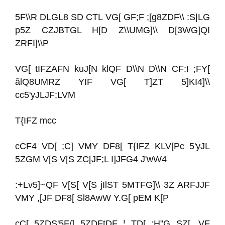
5F\\R DLGL8 SD CTL VG[ GF;F ;[g8ZDF\\ :S|LG
p5Z CZJBTGL H[D Z\\UMG]\\ D[3WG]QI
ZRFI]\\P
VG[ tIFZAFN kuJ[N klQF D\\N D\\N CF:I ;FY[
ãlQ8UMRZ YIF VG[ T]ZT 5]KI4]\\
cc5'yJLJF;LVM
T{IFZ mcc
cCF4 VD[ ;C] VMY DF8[ T{IFZ KLV[Pc 5'yJL
5ZGM V[S V[S ZC[JF;L I]JFG4 J'wW4
:+Lv5]~QF V[S[ V[S jIlST 5MTFG]\\ 3Z ARFJJF
VMY ,[JF DF8[ Sl8AwW Y.G[ pEM K[P
cC[ 5ZDS'5F/] 5ZDFtDF ¦ TD[ ;H"G SZ[, VF