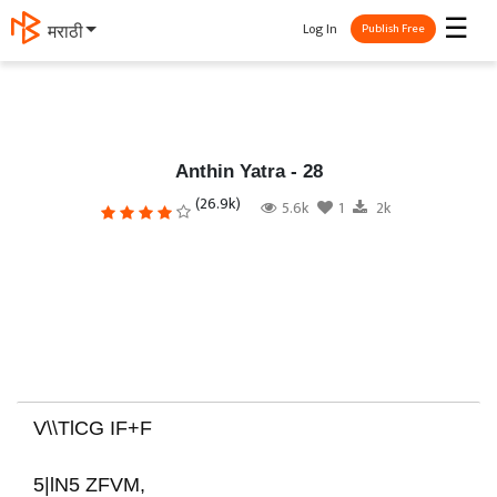
☰
Log In
தமிழ்
Publish Free
Anthin Yatra - 28
(26.9k)
5.6k
1
2k
V\\TlCG IF+F
5|lN5 ZFVM,