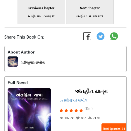
Previous Chapter
Next Chapter
અંતહીન યાત્રા - પ્રકરણ 27
અંતહીન યાત્રા - પ્રકરણ 29
Share This Book On:
About Author
Follow
પ્રદીપકુમાર રાઓલ
Full Novel
અંતહીન યાત્રા
by પ્રદીપકુમાર રાઓલ
(1.1m)
187.7k
107
71.7k
Total Episodes : 34