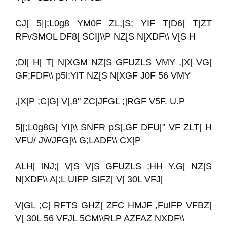
CJ[ 5|[;L0g8 YM0F ZL,[S; YIF T[D6[ T]ZT
RFvSMOL DF8[ SCI]\\P NZ[S N[XDF\\ V[S H
;DI[ H[ T[ N[XGM NZ[S GFUZLS VMY ,[X[ VG[
GF;FDF\\ p5l:YlT NZ[S N[XGF J0F 56 VMY
,[X[P ;C]G[ V[,8" ZC[JFGL ;]RGF V5F. U.P
5|[;L0g8G[ YI]\\ SNFR pS[,GF DFU[" VF ZLT[ H
VFU/ JWJFG]\\ G;LADF\\ CX[P
ALH[ lNJ;[ V[S V[S GFUZLS ;HH Y.G[ NZ[S
N[XDF\\ A[;L UIFP SIFZ[ V[ 30L VFJ[
V[GL ;C] RFTS GHZ[ ZFC HMJF ,FuIFP VFBZ[
V[ 30L 56 VFJL 5CM\\RLP AZFAZ NXDF\\