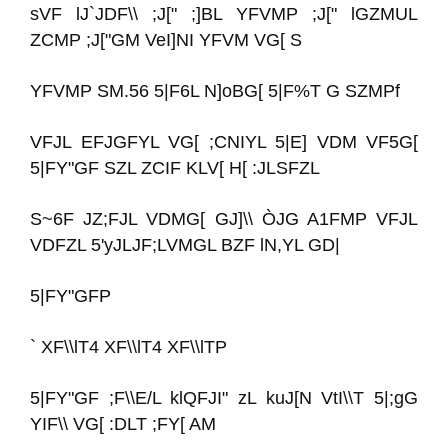
sVF lJ`JDF\\ ;J[" ;]BL YFVMP ;J[" lGZMUL
ZCMP ;J["GM VeI]NI YFVM VG[ S
YFVMP SM.56 5|F6L N]oBG[ 5|F%T G SZMPf
VFJL EFJGFYL VG[ ;CNIYL 5|E] VDM VF5G[
5|FY"GF SZL ZCIF KLV[ H[ :JLSFZL
S~6F JZ;FJL VDMG[ GJ]\\ ÒJG A1FMP VFJL
VDFZL 5'yJLJF;LVMGL BZF lN,YL GD|
5|FY"GFP
` XF\\lT4 XF\\lT4 XF\\lTP
5|FY"GF ;F\\E/L klQFJI" zL kuJ[N VtI\\T 5|;gG
YIF\\ VG[ :DLT ;FY[ AM