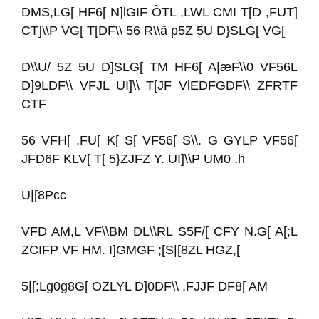
DMS,LG[ HF6[ N]lGIF ÒTL ,LWL CMI T[D ,FUT]
CT]\\P VG[ T[DF\\ 56 R\\ã p5Z 5U D}SLG[ VG[
D\\U/ 5Z 5U D]SLG[ TM HF6[ A|æF\\0 VF56L
D]9LDF\\ VFJL UI]\\ T[JF VlEDFGDF\\ ZFRTF
CTF
56 VFH[ ,FU[ K[ S[ VF56[ S\\. G GYLP VF56[
JFD6F KLV[ T[ 5}ZJFZ Y. UI]\\P UM0 .h
U|[8Pcc
VFD AM,L VF\\BM DL\\RL S5F/[ CFY N.G[ A[;L
ZCIFP VF HM. I]GMGF ;[S|[8ZL HGZ,[
5|[;Lg0g8G[ OZLYL D]0DF\\ ,FJJF DF8[ AM