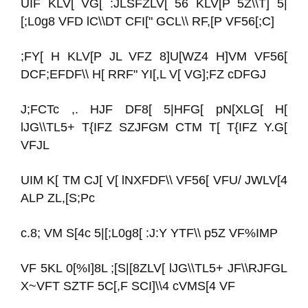
UIF KLV[ VG[ :JLSFZLV[ 56 KLV[P 5Z\\T] 5|
[;L0g8 VFD lC\\DT CFI[" GCL\\ RF,[P VF56[;C]
;FY[ H KLV[P JL VFZ 8]U[WZ4 H]VM VF56[
DCF;EFDF\\ H[ RRF" YI[,L V[ VG];FZ cDFGJ
J;FCTc ,. HJF DF8[ 5|HFG[ pN[XLG[ H[
lJG\\TL5+ T{IFZ SZJFGM CTM T[ T{IFZ Y.G[
VFJL
UIM K[ TM CJ[ V[ lNXFDF\\ VF56[ VFU/ JWLV[4
ALP ZL,[S;Pc
c.8; VM S[4c 5|[;L0g8[ :J:Y YTF\\ p5Z VF%IMP
VF 5KL 0[%I]8L ;[S|[8ZLV[ lJG\\TL5+ JF\\RJFGL
X~VFT SZTF 5C[,F SCI]\\4 cVMS[4 VF