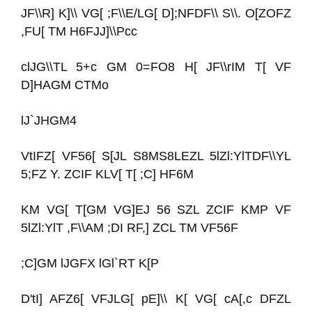
JF\\R] K]\\ VG[ ;F\\E/LG[ D];NFDF\\ S\\. O[ZOFZ
,FU[ TM H6FJJ]\\Pcc
clJG\\TL 5+c GM 0=FO8 H[ JF\\rIM T[ VF
D]HAGM CTMo
lJ`JHGM4
VtIFZ[ VF56[ S[JL S8MS8LEZL 5lZl:YlTDF\\YL
5;FZ Y. ZCIF KLV[ T[ ;C] HF6M
KM VG[ T[GM VG]EJ 56 SZL ZCIF KMP VF
5lZl:YlT ,F\\AM ;DI RF,] ZCL TM VF56F
;C]GM lJGFX lGl`RT K[P
D'tI] AFZ6[ VFJLG[ pE]\\ K[ VG[ cA[,c DFZL