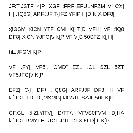
JF:TlJSTF K[P IXGF ;FRF EFULNFZM V[ CX[
H[ ;'lQ8G[ ARFJJF T{IFZ YFIP H[D N[X DF8[
;{lGSM XlCN YTF CMI K[ T[D VFH[ VF ;'lQ8
DF8[ XlCN YJFG]\\ K[P VF V[S 50SFZ K[ H[
hL,JFGM K[P
VF ;FY[ VF5[, OMD" EZL ;CL SZL 5ZT
VF5JFG]\\ K[P
EFZ[ C{I[ DF+ ;'lQ8G[ ARFJJF DF8[ H VF
lJ`JGF TDFD ,MSMG[ lJG\\TL SZJL 50L K[P
CF,GL 5lZl:YlTV[ D/TF\\ VF\\S0FVM D]HA
lJ`JGL RMYFEFUGL J:TL GFX 5FD[,L K[P