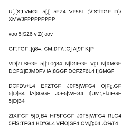
U[,[S;LVMGL 5[,[ 5FZ4 VF56L ;\\:S°lTGF D}/
XMWJFPPPPPPPP
voo 5|SZ6 v Z( oov
GF;FGF ;[g8=, CM,DF\\ ;C] A[9F K[P
VD[ZLSFGF 5|[;L0g84 N]lGIFGF VgI N[XMGF
DCFG]EJMDF\\ lA|8GGF DCFZF6L4 I]GMGF
DCFD\\+L4 EFZTGF J0F5|WFG4 O|Fg;GF
5|D]B4 lA|8GGF J0F5|WFG4 I]UM:,FlJIFGF
5|D]B4
ZlXIFGF 5|D]B4 HF5FGGF J0F5|WFG4 RLG4
5FlS:TFG4 HD"GL4 VFlO|SF4 CM,[g04 .Ò%T4