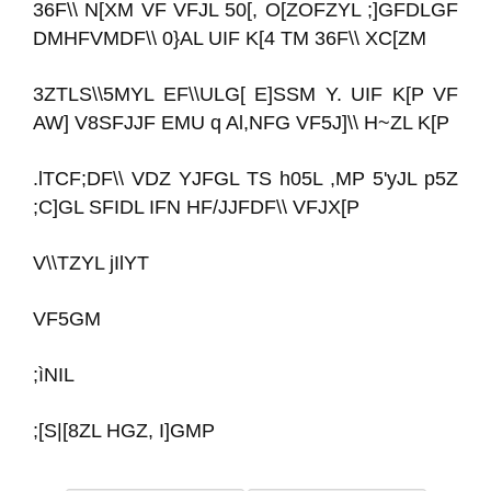
36F\\ N[XM VF VFJL 50[, O[ZOFZYL ;]GFDLGF
DMHFVMDF\\ 0}AL UIF K[4 TM 36F\\ XC[ZM
3ZTLS\\5MYL EF\\ULG[ E]SSM Y. UIF K[P VF
AW] V8SFJJF EMU q Al,NFG VF5J]\\ H~ZL K[P
.lTCF;DF\\ VDZ YJFGL TS h05L ,MP 5'yJL p5Z
;C]GL SFIDL IFN HF/JJFDF\\ VFJX[P
V\\TZYL jIlYT
VF5GM
;ìNIL
;[S|[8ZL HGZ, I]GMP