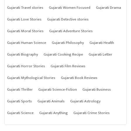
Gujarati Travel stories
Gujarati Women Focused
Gujarati Drama
Gujarati Love Stories
Gujarati Detective stories
Gujarati Moral Stories
Gujarati Adventure Stories
Gujarati Human Science
Gujarati Philosophy
Gujarati Health
Gujarati Biography
Gujarati Cooking Recipe
Gujarati Letter
Gujarati Horror Stories
Gujarati Film Reviews
Gujarati Mythological Stories
Gujarati Book Reviews
Gujarati Thriller
Gujarati Science-Fiction
Gujarati Business
Gujarati Sports
Gujarati Animals
Gujarati Astrology
Gujarati Science
Gujarati Anything
Gujarati Crime Stories