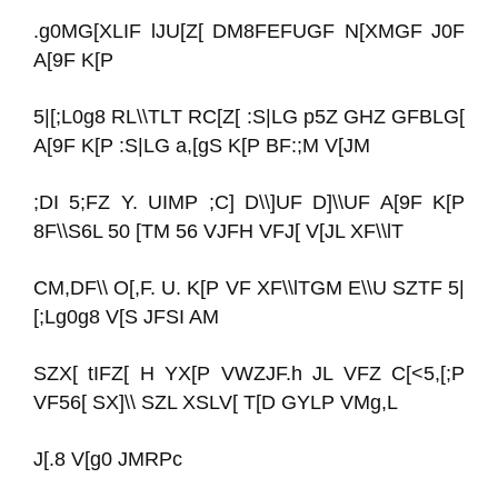
.g0MG[XLIF lJU[Z[ DM8FEFUGF N[XMGF J0F
A[9F K[P
5|[;L0g8 RL\\TLT RC[Z[ :S|LG p5Z GHZ GFBLG[
A[9F K[P :S|LG a,[gS K[P BF:;M V[JM
;DI 5;FZ Y. UIMP ;C] D\\]UF D]\\UF A[9F K[P
8F\\S6L 50 [TM 56 VJFH VFJ[ V[JL XF\\lT
CM,DF\\ O[,F. U. K[P VF XF\\lTGM E\\U SZTF 5|
[;Lg0g8 V[S JFSI AM
SZX[ tIFZ[ H YX[P VWZJF.h JL VFZ C[<5,[;P
VF56[ SX]\\ SZL XSLV[ T[D GYLP VMg,L
J[.8 V[g0 JMRPc