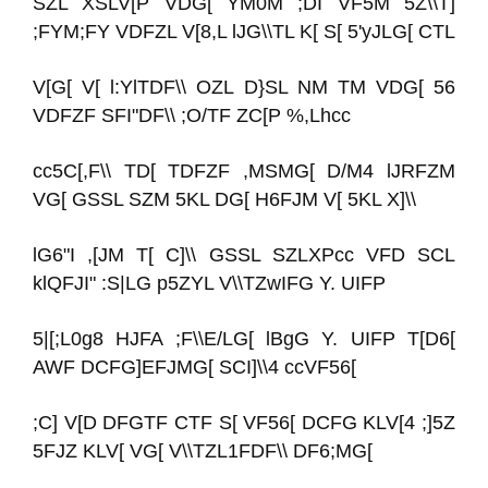
SZL XSLV[P VDG[ YM0M ;DI VF5M 5Z\\T]
;FYM;FY VDFZL V[8,L lJG\\TL K[ S[ 5'yJLG[ CTL
V[G[ V[ l:YlTDF\\ OZL D}SL NM TM VDG[ 56
VDFZF SFI"DF\\ ;O/TF ZC[P %,Lhcc
cc5C[,F\\ TD[ TDFZF ,MSMG[ D/M4 lJRFZM
VG[ GSSL SZM 5KL DG[ H6FJM V[ 5KL X]\\
lG6"I ,[JM T[ C]\\ GSSL SZLXPcc VFD SCL
klQFJI" :S|LG p5ZYL V\\TZwIFG Y. UIFP
5|[;L0g8 HJFA ;F\\E/LG[ lBgG Y. UIFP T[D6[
AWF DCFG]EFJMG[ SCI]\\4 ccVF56[
;C] V[D DFGTF CTF S[ VF56[ DCFG KLV[4 ;]5Z
5FJZ KLV[ VG[ V\\TZL1FDF\\ DF6;MG[