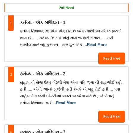
Full Novel
1
કર્તવ્ય - એક બલિદાન - 1
કર્તવ્ય નિભાવવું એ એક એવું દાન છે જે કરવાથી આપડો જ ફાયદો
થાય છે...... કર્તવ્ય નિભાવે એનું નામ જ ખરું સંતાન .... કરી
નાખીશ મારું બધું કુરબાન , મારું હર એક
...Read More
Read Free
2
કર્તવ્ય - એક બલિદાન - 2
સુહાગ ની સેજ ઉપર બેઠેલી મેધા એના પતિ જગા ની રાહ જોઈ રહી
હતી..... એની આંખો સુજેલી હતી કેમકે એ બહુ રોઈ હતી.... પણ
સાહેબ મેધા જેવી છોકરીઓ ભાગ્યે જ જોવા મળે છે , જે પોતાનું
કર્તવ્ય નિભાવવા કઈ
...Read More
Read Free
3
કર્તવ્ય - એક બલિદાન - 3