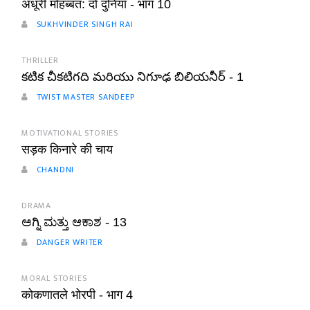
अधूरी मोहब्बत: दो दुनिया - भाग 10
SUKHVINDER SINGH RAI
THRILLER
కటిక చీకటిగది మరియు నిగూఢ బిలియనీర్ - 1
TWIST MASTER SANDEEP
MOTIVATIONAL STORIES
सड़क किनारे की चाय
CHANDNI
DRAMA
ಅಗ್ನಿ ಮತ್ತು ಆಕಾಶ - 13
DANGER WRITER
MORAL STORIES
कोकणातले भोरपी - भाग 4