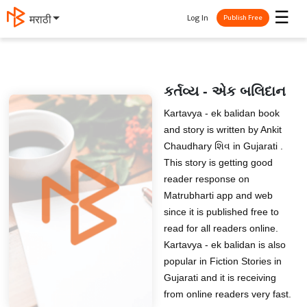
☰
Log In
मराठी
Publish Free
કર્તવ્ય - એક બલિદાન
Kartavya - ek balidan book
and story is written by Ankit
Chaudhary શિવ in Gujarati .
This story is getting good
reader response on
Matrubharti app and web
since it is published free to
read for all readers online.
Kartavya - ek balidan is also
popular in Fiction Stories in
Gujarati and it is receiving
from online readers very fast.