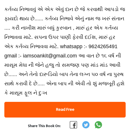
કર્તવ્ય નિભાવવું એ એક એવું દાન છે જે કરવાથી આપડો જ
ફાયદો થાય છે...... કર્તવ્ય નિભાવે એનું નામ જ ખરું સંતાન
.... કરી નાખીશ મારું બધું કુરબાન , મારું હર એક કર્તવ્ય
નિભાવવા માટે. સપના ઉપર પાણી ફેરવી દઈશ, મારું હર
એક કર્તવ્ય નિભાવવા માટે. whatsapp :- 9624265491
gmail :- iamsoankit@gmail.com આ વાત છે ૧૬ વર્ષ ની
માસૂમ મેધા ની જેને હજુ તો સમજણ પણ માંડ માંડ આવી
છે...... અને તેનો દારૂડિયો બાપ તેના લગ્ન ૫૦ વર્ષ ના પુરુષ
સાથે કરાવી દે છે..... એના બાપ ની એવી તો શું મજબૂરી હશે
કે માસૂમ ફૂલ ને દુઃખ
Read Free
Share This Book On: