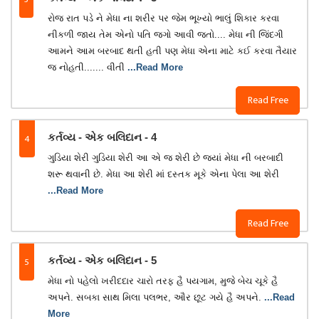
રોજ રાત પડે ને મેધા ના શરીર પર જેમ ભૂખ્યો ભાલું શિકાર કરવા
નીકળી જાય તેમ એનો પતિ જગો આવી જતો.... મેધા ની જિંદગી
આમને આમ બરબાદ થતી હતી પણ મેધા એના માટે કઈ કરવા તૈયાર
જ નોહતી....... વીતી
...Read More
Read Free
4
કર્તવ્ય - એક બલિદાન - 4
ગુડિયા શેરી ગુડિયા શેરી આ એ જ શેરી છે જ્યાં મેધા ની બરબાદી
શરૂ થવાની છે. મેધા આ શેરી માં દસ્તક મૂકે એના પેલા આ શેરી
...Read More
Read Free
5
કર્તવ્ય - એક બલિદાન - 5
મેધા નો પહેલો ખરીદદાર ચારો તરફ હૈ પયગામ, મુજે બેચ ચૂકે હૈ
અપને. સબકા સાથ મિલા પલભર, ઔર છૂટ ગયે હૈ અપને.
...Read
More