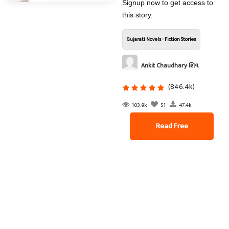
Signup now to get access to
this story.
Gujarati Novels - Fiction Stories
Ankit Chaudhary શિવ
(846.4k)
103.9k
51
47.4k
Read Free