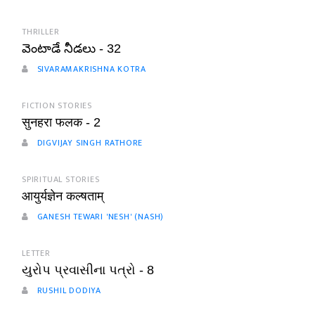
THRILLER
వెంటాడే నీడలు - 32
SIVARAMAKRISHNA KOTRA
FICTION STORIES
सुनहरा फलक - 2
DIGVIJAY SINGH RATHORE
SPIRITUAL STORIES
आयुर्यज्ञेन कल्षताम्
GANESH TEWARI 'NESH' (NASH)
LETTER
યુરોપ પ્રવાસીના પત્રો - 8
RUSHIL DODIYA