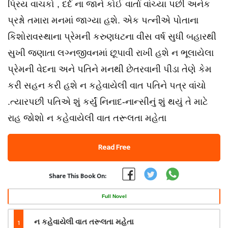
પ્રિય વાચકો , દર્દ ના જાને કોઈ વાર્તા વાંચ્યા પછી અનેક
પ્રશ્નો તમારા મનમાં જાગ્યા હશે. એક પત્નીએ પોતાના
કિશોરાવસ્થાના પ્રેમની કરુણધટના વીસ વર્ષ સુધી બહારથી
સુખી જણાતા લગ્નજીવનમાં છૂપાવી રાખી હશે ન ભૂલાયેલા
પ્રેમની વેદના અને પતિને મનથી છેતરવાની પીડા તેણે કેમ
કરી સહન કરી હશે ન કહેવાયેલી વાત પતિને પત્ર વાંચો
.ત્યારપછી પતિએ શું કર્યું નિનાદ-નાન્સીનું શું થયું તે માટે
રાહ જોશો ન કહેવાયેલી વાત તરૂલતા મહેતા
Read Free
Share This Book On:
Full Novel
1
ન કહેવાયેલી વાત તરૂલતા મહેતા