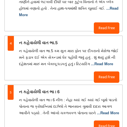
તાણીને હવામાં લટકાવી દીધો! ઘર બાર કુટુંબ વિનાનો તે એક બ્લેક
હોલમાં તણાતો હતો . તેના હાથ-પગમાંથી શક્તિ ચૂસાઈ ગઈ.
...Read
More
Read Free
4
ન કહેવાયેલી વાત ભા.5
ન કહેવાયેલી વાત ભા.5 કમ સુન મારા ફોન પર દીકરાનો મેસેજ જોઈ
મને ફડાક દઈ એક સેકન્ડમાં ધેર પહોંચી જવું હતું . શું થયું હશે ની
દહેશતમાં મારું મન બેકાબૂ ધડકતું હતું। સ્ટિયરિગ
...Read More
Read Free
5
ન કહેવાયેલી વાત ભા। 6
ન કહેવાયેલી વાત ભા। 6 નીલ : નેહા ક્યાં ગઈ ક્યાં ગઈ બૂમો પાડતો
પોતાના જ ક્રોધાગ્નિમાં દાઝેલો તે ભાનસાન ગુમાવી દાદરા આગળ
આવીને પડ્યો . તેની આંખો ચકળવકળ પોતાના ઘરને
...Read More
Read Free