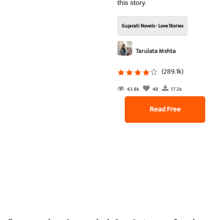
this story.
Gujarati Novels - Love Stories
Tarulata Mehta
(289.1k)
43.8k
48
17.2k
Read Free