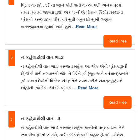
પ્રિય વાચકો , દર્દ ના જાને કોઈ વાર્તા વાંચ્યા પછી અનેક પ્રશ્નો
તમારા મનમાં જાગ્યા હશે. એક પત્નીએ પોતાના કિશોરાવસ્થાના
પ્રેમની કરુણધટના વીસ વર્ષ સુધી બહારથી સુખી જણાતા
લગ્નજીવનમાં છૂપાવી રાખી હશે
...Read More
Read Free
2
ન કહેવાયેલી વાત ભા.3
ન કહેવાયેલી વાત ભા.3 તરૂલતા મહેતા આ એક એવી પ્રેમકહાની
છે,જે બે ધારી તલવારની જેમ બે પેઢીને ,બે (ભૂત અને વર્તમાન)કાળને
,બે અલગ દેશોની વિભિન્ન સંસ્કૃતિને સ્પર્શ કરીને સમગ્ર કુટુંબને
લોહીની ટશરોથી રંગે છે. પ્રેમથી
...Read More
Read Free
3
ન કહેવાયેલી વાત - 4
ન કહેવાયેલી વાત ભા.4 તરૂલતા મહેતા પત્નીનો પત્ર વાંચતા તેને
રૂમ ગોળ ફરતો લાગ્યો, કાર્પેટ ઊડીને બારી બહાર ફેંકાઈ. એનેય