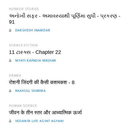
HORROR STORIES
અનોખી સફર - અમાવસ્યાથી પૂર્ણિમા સુધી - પ્રકરણ -
91
DAKSHESH INAMDAR
SCIENCE-FICTION
11 ટાસ્ક્સ - Chapter 22
NIYATI KAPADIA NIRJHAR
DRAMA
रोशनी जिंदगी की कैसी कशमकश - 8
RAAHULL SHARMA
HUMAN SCIENCE
जीवन के तीन स्तर और आध्यात्मिक ऊर्जा
VEDANTA LIFE AGYAT AGYANI