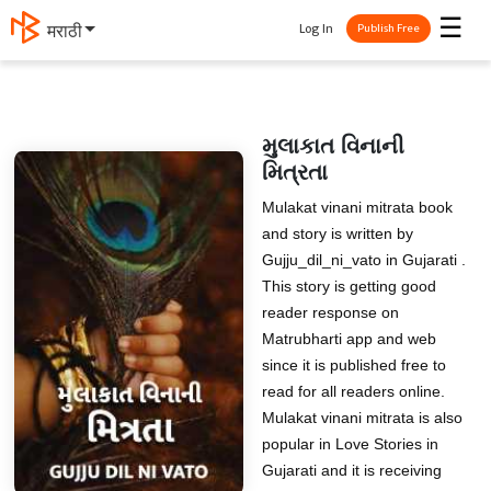
☰
Log In
मराठी
Publish Free
મુલાકાત વિનાની
મિત્રતા
Mulakat vinani mitrata book
and story is written by
Gujju_dil_ni_vato in Gujarati .
This story is getting good
reader response on
Matrubharti app and web
since it is published free to
read for all readers online.
Mulakat vinani mitrata is also
popular in Love Stories in
Gujarati and it is receiving