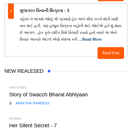
3
મુલાકાત વિનાની મિત્રતા - 3
પહેલાં બે ભાગમાં જોયું એ પ્રમાણે હેત અને મીરાં વચ્ચે થોડી ઘણી
વાત થઈ હતી, પણ હજુય મિત્રતા નહોતી થઈ.જોઈએ હવે શું થાય
છે આગળ...હેત ફ્રેન્ડશીપ વિશે વિચારી રહ્યો હતો ત્યારે જ એને
વિચાર આવ્યો એટલે એણે મેસેજ કરી
...Read More
Read Free
NEW REALESED
ANYTHING
Story of Swacch Bharat Abhiyaan
ANNESHA BANERJEE
DRAMA
Her Silent Secret - 7