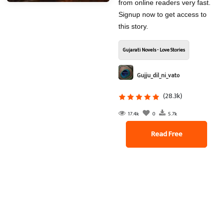
from online readers very fast.
Signup now to get access to
this story.
Gujarati Novels - Love Stories
Gujju_dil_ni_vato
(28.3k)
17.4k
0
5.7k
Read Free