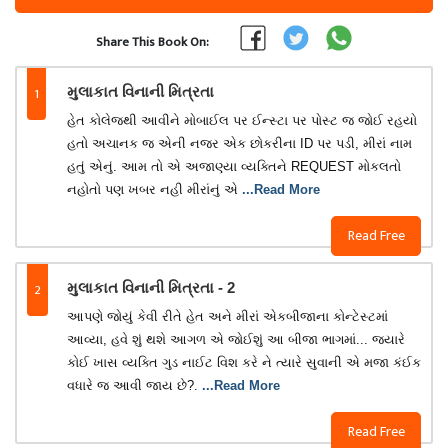
Share This Book On:
1
મુલાકાત વિનાની મિત્રતા
હેત કોલેજથી આવીને મોબાઈલ પર ઈન્સ્ટા પર પોસ્ટ જ જોઈ રહયો
હતો અચાનક જ એની નજર એક છોકરીના ID પર પડી, મીરાં નામ
હતું એનું. આમ તો એ અજાણ્યા વ્યક્તિને REQUEST મોકલતો
નહોતો પણ ખબર નહી મીરાંનું એ
...Read More
Read Free
2
મુલાકાત વિનાની મિત્રતા - 2
આપણે જોયું કેવી રીતે હેત અને મીરાં એકબીજાના કોન્ટેસ્ટમાં
આવ્યા, હવે શું થશે આગળ એ જોઈશું આ બીજા ભાગમાં... જ્યારે
કોઈ ખાસ વ્યક્તિ ગુડ નાઈટ વિશ કરે ને ત્યારે સુવાની એ મજા કંઈક
વધારે જ આવી જાય છે?.
...Read More
Read Free