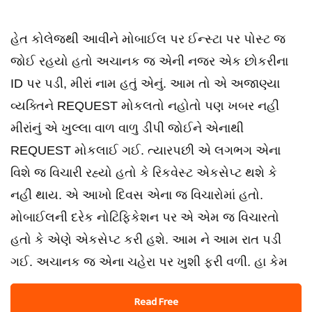
હેત કોલેજથી આવીને મોબાઈલ પર ઈન્સ્ટા પર પોસ્ટ જ
જોઈ રહયો હતો અચાનક જ એની નજર એક છોકરીના
ID પર પડી, મીરાં નામ હતું એનું. આમ તો એ અજાણ્યા
વ્યક્તિને REQUEST મોકલતો નહોતો પણ ખબર નહી
મીરાંનું એ ખુલ્લા વાળ વાળુ ડીપી જોઈને એનાથી
REQUEST મોકલાઈ ગઈ. ત્યારપછી એ લગભગ એના
વિશે જ વિચારી રહ્યો હતો કે રિકવેસ્ટ એકસેપ્ટ થશે કે
નહી થાય. એ આખો દિવસ એના જ વિચારોમાં હતો.
મોબાઈલની દરેક નોટિફિકેશન પર એ એમ જ વિચારતો
હતો કે એણે એકસેપ્ટ કરી હશે. આમ ને આમ રાત પડી
ગઈ. અચાનક જ એના ચહેરા પર ખુશી ફરી વળી. હા કેમ
Read Free