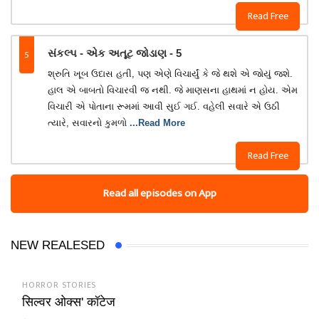
Read Free
5
સંકલ્પ - એક અતૂટ જોડાણ - 5
શ્રુતિ ખૂબ ઉદાસ હતી, પણ એણે વિચાર્યું કે જે થશે એ જોયું જશે.
હાલ એ બાબતો વિચારવી જ નથી. જે માણસના હાથમાં ન હોય. એમ
વિચારી એ પોતાના રૂમમાં આવી સુઈ ગઈ. વહેલી સવારે એ ઉઠી
ત્યારે, સવારનો કુમળો
...Read More
Read Free
Read all episodes on App
NEW REALESED
HORROR STORIES
सिल्वर ओक्स' कॉटेज