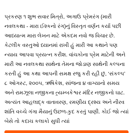
પ્રકરણ ૧ શુભ સવાર મિત્રો, અગાઉ પ્રેમરંગ (મારી
નવલકથા - મારા ઈશ્કનો રંગ)નું વિસ્તૃત વર્ણન કર્યા પછી
આધ્યાત્મ મારા લેખન માટે એકદમ નવો જ વિચાર છે.
કેટલીક વસ્તુઓ ધ્યાનમાં રાખી હું મારી આ કથાને પણ
ન્યાય આપવા પ્રયત્ન કરીશ. વાંચકોના પ્રેમ માટેની અને
મારી આ નવલકથા સાથેના તેમના જોડાણ સાથેની કલ્પના
કરતી હું આ કથા આપની સમક્ષ રજુ કરી રહી છું, ‘સંકલ્પ’
૮ ઓગસ્ટ, ૨૦૦૫, ઋષિકેશ, સાંજના ૪ વાગ્યાનો સમય
અને રામઝૂલા નજીકના ત્ર્યમ્બકેશ્વર મંદિર નજીકનો ઘાટ.
અત્યંત આહલાદ્ક વાતાવરણ, રમણીય દ્રશ્ય અને નીરવ
શાંતિ વચ્ચે ગંગા મૈયાનું ઉછળ-કુદ કરતું પાણી. કોઈ જો ત્યાં
બેસે તો કદાચ કલાકો સુધી ત્યાં