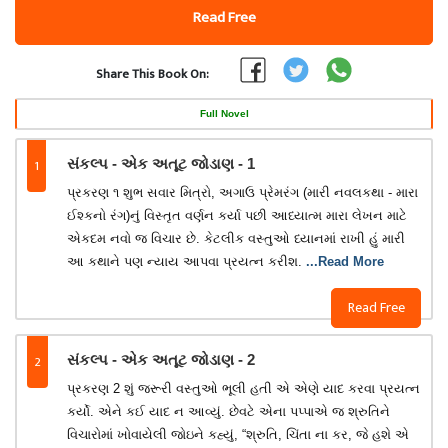
Read Free
Share This Book On:
Full Novel
1
સંકલ્પ - એક અતૂટ જોડાણ - 1
પ્રકરણ ૧ શુભ સવાર મિત્રો, અગાઉ પ્રેમરંગ (મારી નવલકથા - મારા
ઈશ્કનો રંગ)નું વિસ્તૃત વર્ણન કર્યા પછી આધ્યાત્મ મારા લેખન માટે
એકદમ નવો જ વિચાર છે. કેટલીક વસ્તુઓ ધ્યાનમાં રાખી હું મારી
આ કથાને પણ ન્યાય આપવા પ્રયત્ન કરીશ.
...Read More
Read Free
2
સંકલ્પ - એક અતૂટ જોડાણ - 2
પ્રકરણ 2 શું જરૂરી વસ્તુઓ ભૂલી હતી એ એણે યાદ કરવા પ્રયત્ન
કર્યો. એને કઈ યાદ ન આવ્યું. છેવટે એના પપ્પાએ જ શ્રુતિને
વિચારોમાં ખોવાયેલી જોઇને કહ્યું, “શ્રુતિ, ચિંતા ના કર, જે હશે એ