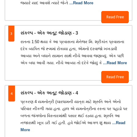
જયારે યાદ આવશે ત્યારે જે-તે
...Read More
Read Free
3
સંકલ્પ - એક અતૂટ જોડાણ - 3
રાતના 1:50 થયા કે આ પ્રવાસના મેનેજર મિ. શ્રીકાંત પ્રવાસના
દરેક વ્યક્તિ જે રૂમમાં રોકાયા હતા, એમનો દરવાજો ખખડાવી
આવ્યા અને બધાને સામાન સાથે નીચે આવવા જણાવ્યું. એક પછી
એક બધા આવી ગયા. નીચે આવ્યા તો દરેકે જોયું કે
...Read More
Read Free
4
સંકલ્પ - એક અતૂટ જોડાણ - 4
પ્રકરણ 4 યમનોત્રી (ચારધામની યાત્રા માટે શ્રુતિ અને એનો
પરિવાર નીકળી ગયા હતા. હાલ એ યમનોત્રીના રસ્તા પર પહાડો પર
બળતા જંગલોના વિસ્તારમાંથી પસાર થઈ રહ્યા હતા. શ્રુતિ આ
નજારાથી ખૂબ ડરી ગઈ હતી. હવે જોઈએ આગળ શું થાય
...Read
More