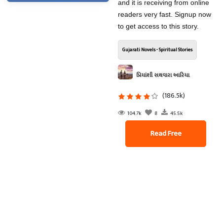
and it is receiving from online
readers very fast. Signup now
to get access to this story.
Gujarati Novels - Spiritual Stories
પ્રિયાંશી સથવારા આરિયા
(186.5k)
104.7k
8
45.5k
Read Free