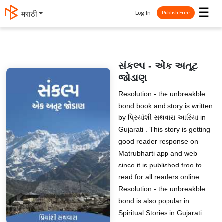
☰
Log In
मराठी
Publish Free
સંકલ્પ - એક અતૂટ
જોડાણ
Resolution - the unbreakble
bond book and story is written
by પ્રિયાંશી સથવારા આરિયા in
Gujarati . This story is getting
good reader response on
Matrubharti app and web
since it is published free to
read for all readers online.
Resolution - the unbreakble
bond is also popular in
Spiritual Stories in Gujarati