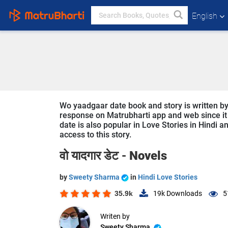
English
Wo yaadgaar date book and story is written by
response on Matrubharti app and web since it 
date is also popular in Love Stories in Hindi a
access to this story.
वो यादगार डेट -
Novels
by
Sweety Sharma
in
Hindi Love Stories
35.9k
19k
Downloads
5
Writen by
Sweety Sharma