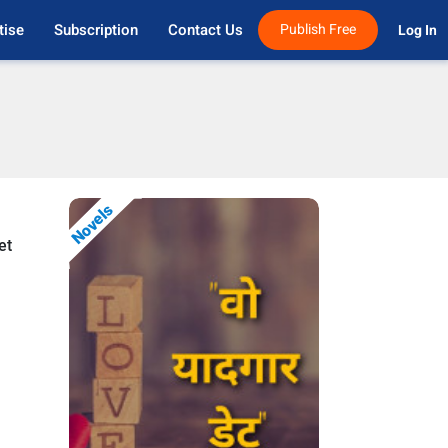
tise
Subscription
Contact Us
Publish Free
Log In 
Novels
et