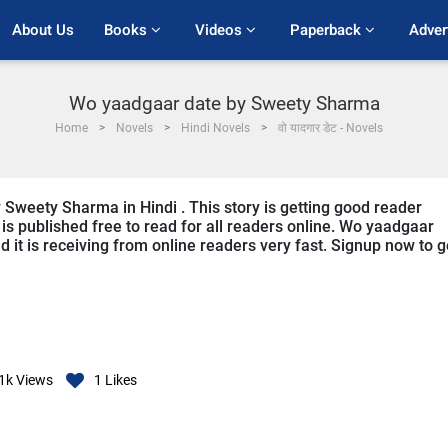
About Us
Books 
Videos 
Paperback 
Adver
Wo yaadgaar date by Sweety Sharma
Home
Novels
Hindi Novels
वो यादगार डेट - Novels
 Sweety Sharma in Hindi . This story is getting good reader
is published free to read for all readers online. Wo yaadgaar
nd it is receiving from online readers very fast. Signup now to g
1k
Views
1
Likes