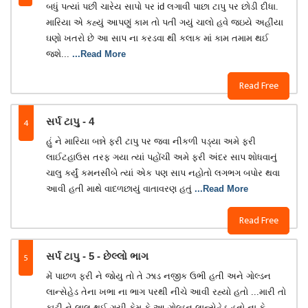
બધું પત્યાં પછી ચારેય સાપો પર id લગાવી પાછા ટાપુ પર છોડી દીધા.
મારિયા એ કહ્યું આપણું કામ તો પતી ગયું ચાલો હવે જઇયે અહીંયા
ઘણો ખતરો છે આ સાપ ના કરડવા થી કલાક માં કામ તમામ થઈ
જશે...
...Read More
Read Free
4
સર્પ ટાપુ - 4
હું ને મારિયા બન્ને ફરી ટાપુ પર જવા નીકળી પડ્યા અમે ફરી
લાઈટહાઉસ તરફ ગયા ત્યાં પહોંચી અમે ફરી અંદર સાપ શોધવાનું
ચાલુ કર્યું કમનસીબે ત્યાં એક પણ સાપ નહોતો લગભગ બપોર થવા
આવી હતી માથે વાદળછાયું વાતાવરણ હતું
...Read More
Read Free
5
સર્પ ટાપુ - 5 - છેલ્લો ભાગ
મેં પાછળ ફરી ને જોયુ તો તે ઝાડ નજીક ઉભી હતી અને ગોલ્ડન
લાન્સેહેડ તેના ખભા ના ભાગ પરથી નીચે આવી રહ્યો હતો ...મારી તો
ફાટી ને લાલ થઈ ગયી કેમ કે આ ગોલ્ડન લાન્સેહેડ હતો ના કે