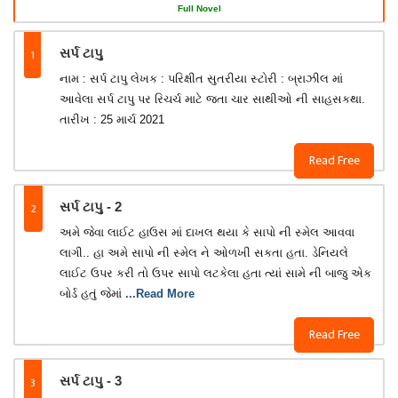
Full Novel
1
સર્પ ટાપુ
નામ : સર્પ ટાપુ લેખક : પરિક્ષીત સુતરીયા સ્ટોરી : બ્રાઝીલ માં
આવેલા સર્પ ટાપુ પર રિચર્ચ માટે જતા ચાર સાથીઓ ની સાહસકથા.
તારીખ : 25 માર્ચ 2021
Read Free
2
સર્પ ટાપુ - 2
અમે જેવા લાઈટ હાઉસ માં દાખલ થયા કે સાપો ની સ્મેલ આવવા
લાગી.. હા અમે સાપો ની સ્મેલ ને ઓળખી સકતા હતા. ડેનિયલે
લાઈટ ઉપર કરી તો ઉપર સાપો લટકેલા હતા ત્યાં સામે ની બાજુ એક
બોર્ડ હતું જેમાં
...Read More
Read Free
3
સર્પ ટાપુ - 3