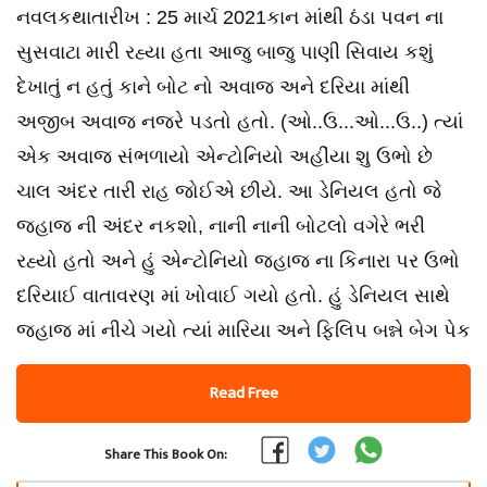
નવલકથાતારીખ : 25 માર્ચ 2021કાન માંથી ઠંડા પવન ના
સુસવાટા મારી રહ્યા હતા આજુ બાજુ પાણી સિવાય કશું
દેખાતું ન હતું કાને બોટ નો અવાજ અને દરિયા માંથી
અજીબ અવાજ નજરે પડતો હતો. (ઓ..ઉ...ઓ...ઉ..) ત્યાં
એક અવાજ સંભળાયો એન્ટોનિયો અહીંયા શુ ઉભો છે
ચાલ અંદર તારી રાહ જોઈએ છીયે. આ ડેનિયલ હતો જે
જહાજ ની અંદર નકશો, નાની નાની બોટલો વગેરે ભરી
રહ્યો હતો અને હું એન્ટોનિયો જહાજ ના કિનારા પર ઉભો
દરિયાઈ વાતાવરણ માં ખોવાઈ ગયો હતો. હું ડેનિયલ સાથે
જહાજ માં નીચે ગયો ત્યાં મારિયા અને ફિલિપ બન્ને બેગ પેક
Read Free
Share This Book On: