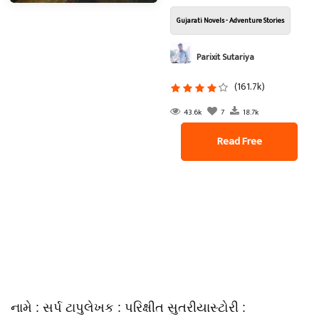
Gujarati Novels - Adventure Stories
Parixit Sutariya
(161.7k)
43.6k
7
18.7k
Read Free
નામે : સર્પ ટાપુલેખક : પરિક્ષીત સુતરીયાસ્ટોરી :