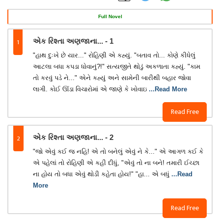
Full Novel
1
એક રિશ્તા અણજાના... - 1
"હાથ દુઃખે છે યાર..." રોહિણી એ કહ્યું. "બતાવ તો... કોણે કીધેલું
આટલા બધા કપડા ધોવાનું?!" સત્યજીતે થોડું અકળાતા કહ્યું. "કામ
તો કરવું પડે ને..." એને કહ્યું અને સામેની બારીથી બહાર જોવા
લાગી. કોઈ ઊંડા વિચારોમાં એ જાણે કે ખોવાઇ
...Read More
Read Free
2
એક રિશ્તા અણજાના... - 2
"જો એવું કઈ જ નહિ! એ તો બનેલું એવું ને કે..." એ આગળ કઈ કે
એ પહેલાં તો રોહિણી એ કહી દીધું, "એવું તો ના બને! તમારી ઈચ્છા
ના હોય તો બધા એવું થોડી કહેતા હોય!" "હા... એ બધું
...Read
More
Read Free