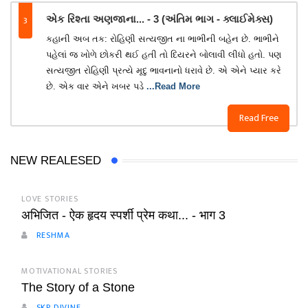
3
એક રિશ્તા અણજાના... - 3 (અંતિમ ભાગ - ક્લાઈમેક્સ)
કહાની અબ તક: રોહિણી સત્યજીત ના ભાભીની બહેન છે. ભાભીને
પહેલાં જ ખોળે છોકરી થઈ હતી તો દિયરને બોલાવી લીધો હતો. પણ
સત્યજીત રોહિણી પ્રત્યે મૃદુ ભાવનાનો ધરાવે છે. એ એને પ્યાર કરે
છે. એક વાર એને ખબર પડે
...Read More
Read Free
NEW REALESED
LOVE STORIES
अभिजित - ऐक हृदय स्पर्शी प्रेम कथा... - भाग 3
RESHMA
MOTIVATIONAL STORIES
The Story of a Stone
SKP DIVINE