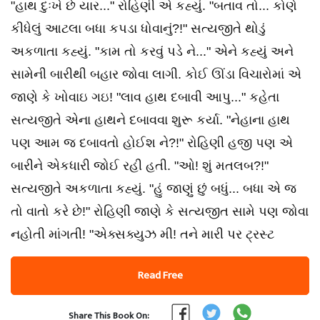
"હાથ દુઃખે છે યાર..." રોહિણી એ કહ્યું. "બતાવ તો... કોણે
કીધેલું આટલા બધા કપડા ધોવાનું?!" સત્યજીતે થોડું
અકળાતા કહ્યું. "કામ તો કરવું પડે ને..." એને કહ્યું અને
સામેની બારીથી બહાર જોવા લાગી. કોઈ ઊંડા વિચારોમાં એ
જાણે કે ખોવાઇ ગઇ! "લાવ હાથ દબાવી આપુ..." કહેતા
સત્યજીતે એના હાથને દબાવવા શુરૂ કર્યા. "નેહાના હાથ
પણ આમ જ દબાવતો હોઈશ ને?!" રોહિણી હજી પણ એ
બારીને એકધારી જોઈ રહી હતી. "ઓ! શું મતલબ?!"
સત્યજીતે અકળાતા કહ્યું. "હું જાણું છું બધું... બધા એ જ
તો વાતો કરે છે!" રોહિણી જાણે કે સત્યજીત સામે પણ જોવા
નહોતી માંગતી! "એક્સક્યુઝ મી! તને મારી પર ટ્રસ્ટ
Read Free
Share This Book On: