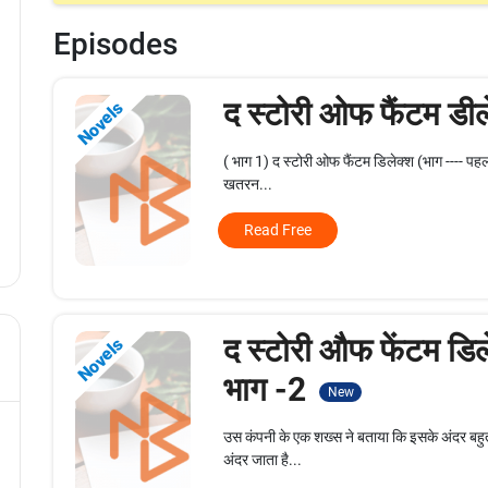
Episodes
द स्टोरी ओफ फैंटम डी
Novels
( भाग 1) द‌‌ स्टोरी ओफ फैंटम डिलेक्श (भाग ---- पहला
खतरन...
Read Free
द स्टोरी औफ फेंटम डिल
Novels
भाग -2
New
उस कंपनी के एक शख्स ने बताया कि इसके अंदर बहुत क
अंदर जाता है...