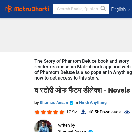
English
The Story of Phantom Deluxe book and story is
reader response on Matrubharti app and web sin
of Phantom Deluxe is also popular in Anything 
now to get access to this story.
द स्टोरी ओफ फैंटम डीलेक्श -
Novels
by
Shamad Ansari
in
Hindi Anything
17.9k
48.5k
Downloads
Writen by
Shamad Ansari