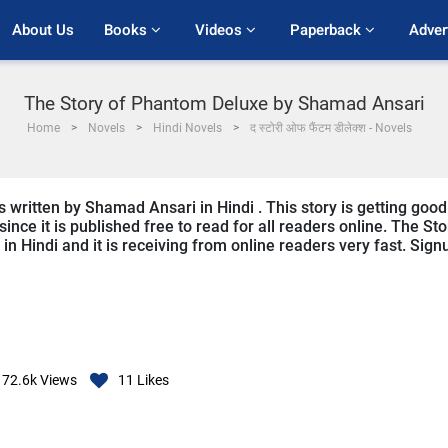
About Us
Books 
Videos 
Paperback 
Adver
The Story of Phantom Deluxe by Shamad Ansari
Home
Novels
Hindi Novels
द स्टोरी ओफ फैंटम डीलेक्श - Novels
 written by Shamad Ansari in Hindi . This story is getting good
ce it is published free to read for all readers online. The Sto
in Hindi and it is receiving from online readers very fast. Sign
72.6k
Views
11
Likes