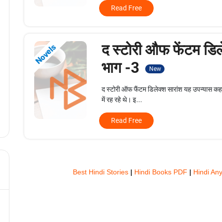
Read Free
द स्टोरी औफ फेंटम डिल
Novels
भाग -3
New
द स्टोरी ऑफ फैंटम डिलेक्श सारांश यह उपन्यास कहा
में रह रहे थे। इ...
Read Free
Best Hindi Stories
|
Hindi Books PDF
|
Hindi An