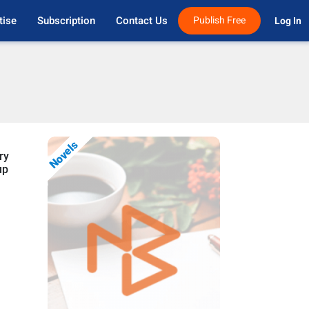
tise
Subscription
Contact Us
Publish Free
Log In 
Novels
ry
up