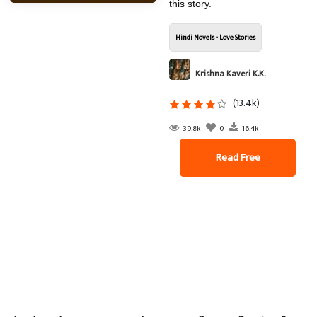
this story.
Hindi Novels - Love Stories
Krishna Kaveri K.K.
(13.4k)
39.8k
0
16.4k
Read Free