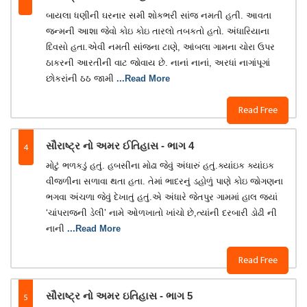
બાયલા ધણીની ઘરનાર સમી શોકભરી સાંજ નમતી હતી. આવતા
જન્મની આશા જેવો કોઇ કોઇ તારલો તબકતો હતો. અંધારિયાના
દિવસો હતા.એવી નમતી સાંજના ટાણે, આંબલા ગામના ચોરા ઉપર
ઠાકરની આરતીની વાટ જોવાય છે. નાનાં નાનાં, અરધાં નાગાંપૂગાં
છોકરાંની ઠઠ જામી
...Read More
Read Free
4
સૌરાષ્ટ્ર નો અમર ઈતિહાસ - ભાગ 4
મોટું ભળકડું હતું. હબસીના મોઢા જેવું અંધારું હતું.ક્યાંઇક ક્યાંઇક
વીજળીના સળાવા થતા હતા. તેમાં ભાદરનું ડહોળું પાણે કોઇ જોગણના
ભગવા અંચળા જેવું દેખાતું હતું.એ અંધારે જેતપુર ગામમાં હાલ જ્યાં
‘ચાંપરાજની ડેલી’ નામે ઓળખાતો ખાંચો છે,ત્યાંની દરબારી ડોઢી ની
નાની
...Read More
Read Free
5
સૌરાષ્ટ્ર નો અમર ઇતિહાસ - ભાગ 5