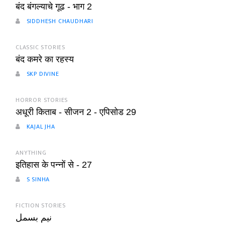
बंद बंगल्याचे गूढ - भाग 2
SIDDHESH CHAUDHARI
CLASSIC STORIES
बंद कमरे का रहस्य
SKP DIVINE
HORROR STORIES
अधूरी किताब - सीजन 2 - एपिसोड 29
KAJAL JHA
ANYTHING
इतिहास के पन्नों से - 27
S SINHA
FICTION STORIES
نیم بسمل