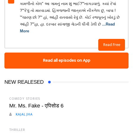
કામળીનો કોલ" આ ગામનું નામ શું ભાઈ?”“નાગડચાળું. કયાં રે'વાં
?”“રે'વું તો મારવાડમાં. હિંગળાજની જાત્રાએ નીકળેલ છું, બાપા !
”“ચારણ છો ?”“ હાં, આંહીં રાતવાસો રેવું છે. કોઈ રજપૂતનું ખોરડું છે
આંહી ?”“હા, હા. દરબાર સાંગાજી ગેાડની ધીંગી ડેલી છે
...Read
More
Read Free
Read all episodes on App
NEW REALESED
COMEDY STORIES
Mr. Ms. Fake - एपिसोड 6
KAJAL JHA
THRILLER