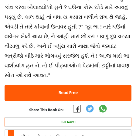
કાંવ કરવા બોલાવ્યો'તો મુને ? ઘઉંના કોસ છોડે મારે આવવું
પડ્યું છે. કાલ થાહે તાં બધા ય ક્યારા બળીને રાખ થે જાહે.
એવડી તે તારે કીવાની ઉતાવર હુતી ?” "હા ભા ! તારે ઘઉંનાં
વાવેતર ખેાટી થાય છે, ને આંહી મારાં છોકરાં પાવળું દૂધ વન્યા
વીયાળુ કરે છે, અને ઈ બધુંય મારો નાથા જેવો જમદઢ
ભત્રીજો બીઠે મારે ભોગવવું સરજેલ હશે ને ! આજ મારો ભા
વાશીયાંગ હત ને, તો ઈ પીટ્યાઓનાં પેટમાંથી છઠ્ઠીનાં ધાવણ
સોત ઓકાવે આવત.”
Read Free
Share This Book On:
Full Novel