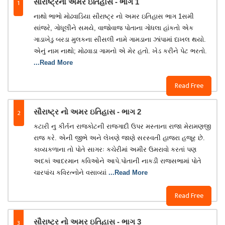
1
સૌરાષ્ટ્રનો અમર ઇતિહાસ - ભાગ 1
નાથો ભાભો મોઢવાડિયા સૌરાષ્ટ્ર નો અમર ઇતિહાસ ભાગ 1સમી
સાંજરે, ગોધૂલીને સમયે, વાજોવાજ પોતાના ગોધલા હાંકતો એક
ગાડાખેડુ બરડા મુલકના સીસલી નામે ગામડાના ઝાંપામાં દાખલ થયો.
એનું નામ નાથો; મોઢવાડા ગામનો એ મેર હતો. ખેડ કરીને પેટ ભરતો.
...Read More
Read Free
2
સૌરાષ્ટ્ર નો અમર ઇતિહાસ - ભાગ 2
કટારી નુ કીર્તન રાજકોટની રાજગાદી ઉપર મસ્તાના રાજા મેરામણજી
રાજ કરે. એની જીભે અને લેખણે જાણે સરસ્વતી હાજરા હજૂર છે.
કાવ્યકળાના તો પોતે સાગરઃ કચેરીમાં અમીર ઉમરાવો કરતાં પણ
અદકાં આદરમાન કવિઓને આપે.પોતાની નાકડી રાજસભામાં પોતે
ચારપાંચ કવિરત્નોને વસાવ્યાં
...Read More
Read Free
3
સૌરાષ્ટ્ર નો અમર ઇતિહાસ - ભાગ 3