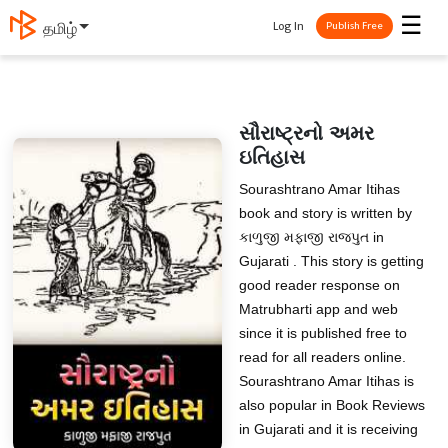
☰
Log In
தமிழ்
Publish Free
સૌરાષ્ટ્રનો અમર
ઇતિહાસ
Sourashtrano Amar Itihas
book and story is written by
કાળુજી મફાજી રાજપુત in
Gujarati . This story is getting
good reader response on
Matrubharti app and web
since it is published free to
read for all readers online.
Sourashtrano Amar Itihas is
also popular in Book Reviews
in Gujarati and it is receiving