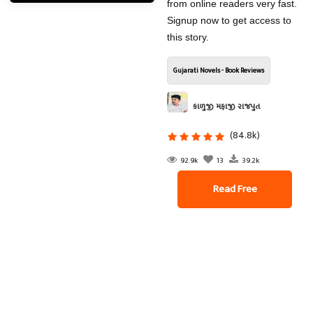
from online readers very fast.
Signup now to get access to
this story.
Gujarati Novels - Book Reviews
કાળુજી મફાજી રાજપુત
(84.8k)
92.9k
13
39.2k
Read Free