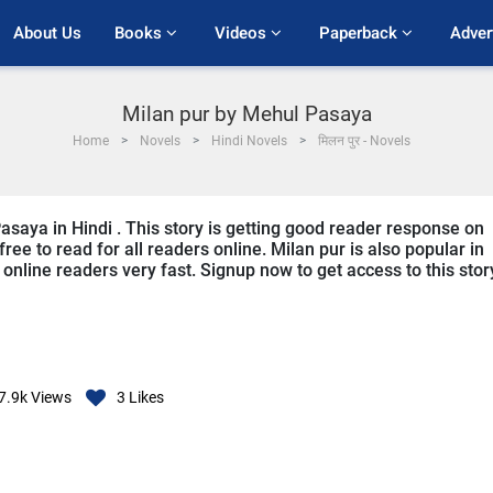
About Us
Books 
Videos 
Paperback 
Adver
Milan pur by Mehul Pasaya
Home
Novels
Hindi Novels
मिलन पुर - Novels
asaya in Hindi . This story is getting good reader response on
ree to read for all readers online. Milan pur is also popular in
m online readers very fast. Signup now to get access to this stor
7.9k
Views
3
Likes