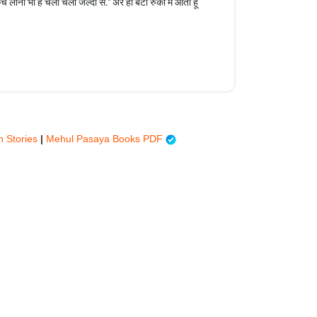
ुच लाना भी है चलो चलो जल्दी से." अरे हा बेटा रुको मे आती हू
on Stories
|
Mehul Pasaya Books PDF