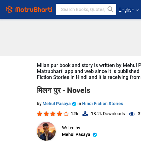
English
Milan pur book and story is written by Mehul P
Matrubharti app and web since it is published f
Fiction Stories in Hindi and it is receiving fro
मिलन पुर -
Novels
by
Mehul Pasaya
in
Hindi Fiction Stories
12k
18.2k
Downloads
3
Writen by
Mehul Pasaya