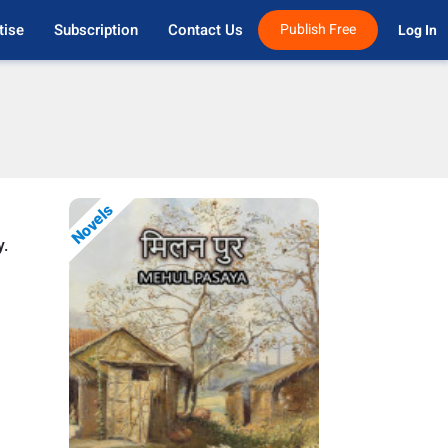
tise
Subscription
Contact Us
Publish Free
Log In 
Novels
y.