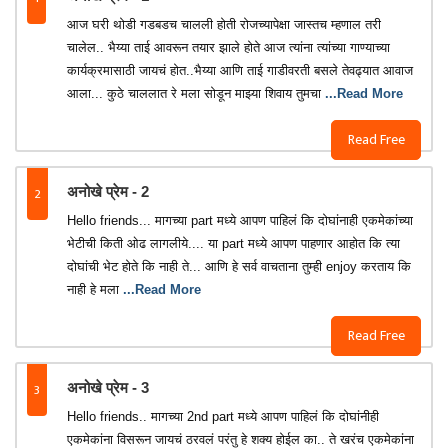
आज घरी थोडी गडबडच चालली होती रोजच्यापेक्षा जास्तच म्हणाल तरी
चालेल.. भैय्या ताई आवरून तयार झाले होते आज त्यांना त्यांच्या गाण्याच्या
कार्यक्रमासाठी जायचं होत..भैय्या आणि ताई गाडीवरती बसले तेवढ्यात आवाज
आला... कुठे चाललात रे मला सोडून माझ्या शिवाय तुमचा
...Read More
Read Free
2
अनोखे प्रेम - 2
Hello friends... मागच्या part मध्ये आपण पाहिलं कि दोघांनाही एकमेकांच्या
भेटीची किती ओढ लागलीये.... या part मध्ये आपण पाहणार आहोत कि त्या
दोघांची भेट होते कि नाही ते... आणि हे सर्व वाचताना तुम्ही enjoy करताय कि
नाही हे मला
...Read More
Read Free
3
अनोखे प्रेम - 3
Hello friends.. मागच्या 2nd part मध्ये आपण पाहिलं कि दोघांनीही
एकमेकांना विसरून जायचं ठरवलं परंतु हे शक्य होईल का.. ते खरंच एकमेकांना