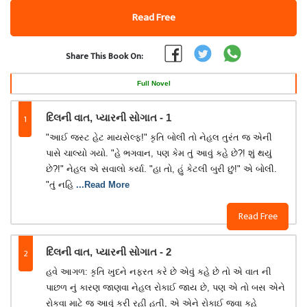
Read Free
Share This Book On:
Full Novel
1
દિલની વાત, પ્યારની સોગાત - 1
"આઈ જસ્ટ હેટ માયસેલ્ફ!" કૃતિ બોલી તો નેહલ તુરંત જ એની
પાસે ચાલ્યો ગયો. "હે ભગવાન, પણ કેમ તું આવું કહે છે?! શું થયું
છે?!" નેહલ એ સવાલો કર્યા. "હા તો, હું કેટલી બુરી છું!" એ બોલી.
"તું નહિ
...Read More
Read Free
2
દિલની વાત, પ્યારની સોગાત - 2
હવે આગળ: કૃતિ ખુદને નફરત કરે છે એવું કહે છે તો એ વાત ની
પાછળ નું કારણ જાણવા નેહલ રોકાઈ જાય છે, પણ એ તો બસ એને
રોકવા માટે જ આવું કરી રહી હતી, એ એને રોકાઈ જવા કહે