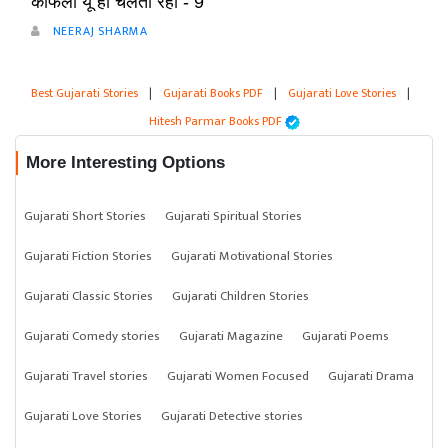
काफला यूँ ही चलता रहा - 9
NEERAJ SHARMA
Best Gujarati Stories
|
Gujarati Books PDF
|
Gujarati Love Stories
|
Hitesh Parmar Books PDF
More Interesting Options
Gujarati Short Stories
Gujarati Spiritual Stories
Gujarati Fiction Stories
Gujarati Motivational Stories
Gujarati Classic Stories
Gujarati Children Stories
Gujarati Comedy stories
Gujarati Magazine
Gujarati Poems
Gujarati Travel stories
Gujarati Women Focused
Gujarati Drama
Gujarati Love Stories
Gujarati Detective stories