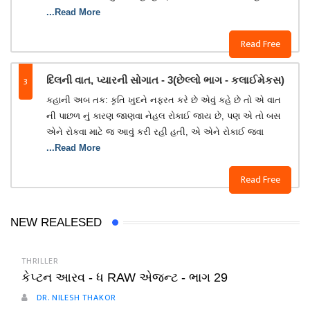
...Read More
Read Free
3
દિલની વાત, પ્યારની સોગાત - 3(છેલ્લો ભાગ - કલાઈમેકસ)
કહાની અબ તક: કૃતિ ખુદને નફરત કરે છે એવું કહે છે તો એ વાત
ની પાછળ નું કારણ જાણવા નેહલ રોકાઈ જાય છે, પણ એ તો બસ
એને રોકવા માટે જ આવું કરી રહી હતી, એ એને રોકાઈ જવા
...Read More
Read Free
NEW REALESED
THRILLER
કેપ્ટન આરવ - ધ RAW એજન્ટ - ભાગ 29
DR. NILESH THAKOR