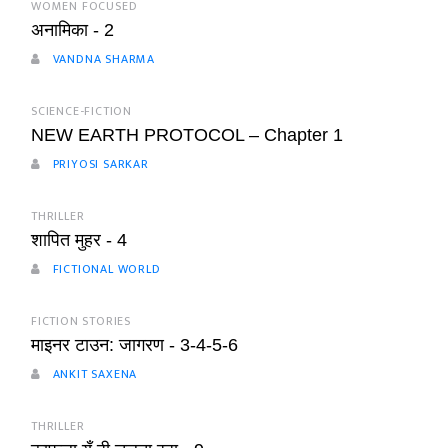
WOMEN FOCUSED
अनामिका - 2
VANDNA SHARMA
SCIENCE-FICTION
NEW EARTH PROTOCOL – Chapter 1
PRIYOSI SARKAR
THRILLER
शापित मुहर - 4
FICTIONAL WORLD
FICTION STORIES
माइनर टाउन: जागरण - 3-4-5-6
ANKIT SAXENA
THRILLER