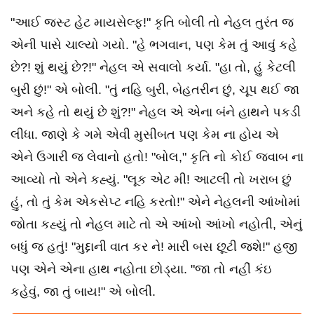
"આઈ જસ્ટ હેટ માયસેલ્ફ!" કૃતિ બોલી તો નેહલ તુરંત જ
એની પાસે ચાલ્યો ગયો. "હે ભગવાન, પણ કેમ તું આવું કહે
છે?! શું થયું છે?!" નેહલ એ સવાલો કર્યા. "હા તો, હું કેટલી
બુરી છું!" એ બોલી. "તું નહિ બુરી, બેહતરીન છું, ચૂપ થઈ જા
અને કહે તો થયું છે શું?!" નેહલ એ એના બંને હાથને પકડી
લીધા. જાણે કે ગમે એવી મુસીબત પણ કેમ ના હોય એ
એને ઉગારી જ લેવાનો હતો! "બોલ," કૃતિ નો કોઈ જવાબ ના
આવ્યો તો એને કહ્યું. "લૂક એટ મી! આટલી તો ખરાબ છું
હું, તો તું કેમ એકસેપ્ટ નહિ કરતો!" એને નેહલની આંખોમાં
જોતા કહ્યું તો નેહલ માટે તો એ આંખો આંખો નહોતી, એનું
બધું જ હતું! "મુદ્દાની વાત કર ને! મારી બસ છૂટી જશે!" હજી
પણ એને એના હાથ નહોતા છોડ્યા. "જા તો નહીં કંઇ
કહેવું, જા તું બાય!" એ બોલી.