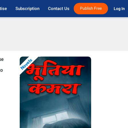
tise
Subscription
Contact Us
Publish Free
Log In 
se
Novels
to