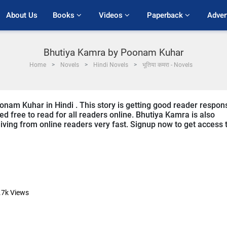
About Us
Books 
Videos 
Paperback 
Adver
Bhutiya Kamra by Poonam Kuhar
Home
Novels
Hindi Novels
भूतिया कमरा - Novels
onam Kuhar in Hindi . This story is getting good reader respon
ed free to read for all readers online. Bhutiya Kamra is also
ceiving from online readers very fast. Signup now to get access 
.7k
Views