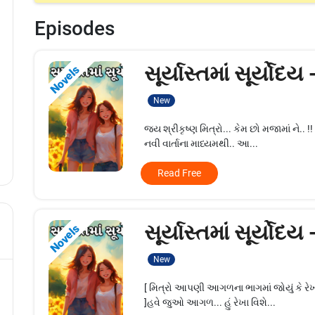
Episodes
સૂર્યાસ્તમાં સૂર્યોદય
Novels
New
જય શ્રીકૃષ્ણ મિત્રો... કેમ છો મજામાં ને.. 
નવી વાર્તાના માધ્યમથી.. આ...
Read Free
સૂર્યાસ્તમાં સૂર્યોદય
Novels
New
[ મિત્રો આપણી આગળના ભાગમાં જોયું કે રેખા 
]હવે જુઓ આગળ... હું રેખા વિશે...