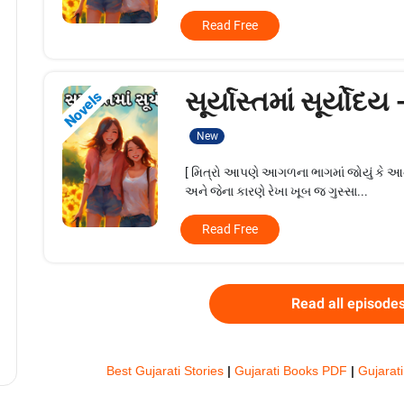
Read Free
સૂર્યાસ્તમાં સૂર્યોદય
Novels
New
[ મિત્રો આપણે આગળના ભાગમાં જોયું કે આનંદ
અને જેના કારણે રેખા ખૂબ જ ગુસ્સા...
Read Free
Read all episode
Best Gujarati Stories
|
Gujarati Books PDF
|
Gujarati