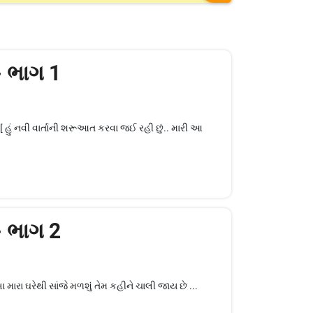
 - ભાગ 1
!! [ હું નવી વાર્તાની શરૂઆત કરવા જઈ રહી છું.. મારી આ
 - ભાગ 2
મારા ઘરેથી સાંજે મળશું તેમ કહીને ચાલી જાય છે ...