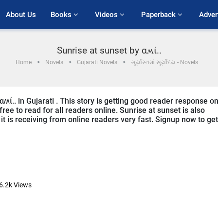
About Us
Books 
Videos 
Paperback 
Adver
Sunrise at sunset by ︎︎αʍί..
Home
Novels
Gujarati Novels
સૂર્યાસ્તમાં સૂર્યોદય - Novels
︎αʍί.. in Gujarati . This story is getting good reader response o
ree to read for all readers online. Sunrise at sunset is also
 it is receiving from online readers very fast. Signup now to get
6.2k
Views