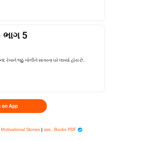
 - ભાગ 5
 રેખાને જૂઠું બોલીને સાગરના ઘરે લાવ્યો હોય છે..
s on App
 Motivational Stories
|
︎︎αʍί.. Books PDF