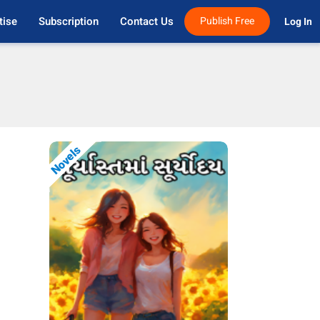
tise
Subscription
Contact Us
Publish Free
Log In 
n
Novels