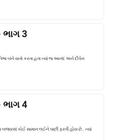
 - ભાગ 3
તિભા બંને વાતો કરતા હતા ત્યાં જ આનંદ અને દીપેન
 - ભાગ 4
ા બજારમાં કોઈ સામાન લઈને પાછી ફરતી હોય છે.. ત્યાં