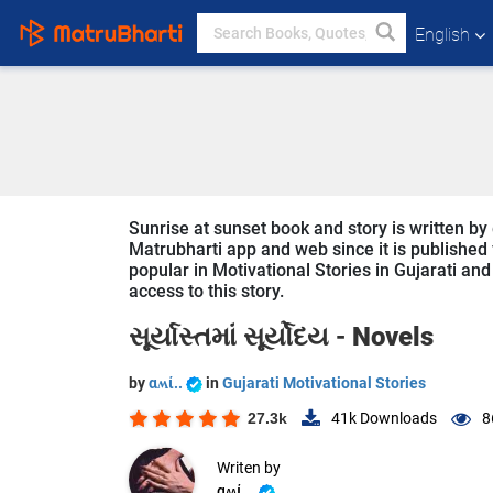
English
Sunrise at sunset book and story is written by ︎
Matrubharti app and web since it is published f
popular in Motivational Stories in Gujarati and
access to this story.
સૂર્યાસ્તમાં સૂર્યોદય -
Novels
by
︎︎αʍί..
in
Gujarati Motivational Stories
27.3k
41k
Downloads
8
Writen by
︎︎αʍί..