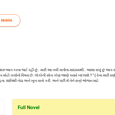
 Mobile
્તાની શરૂઆત કરવા જઈ રહી છું.. મારી આ નવી વાર્તાના માધ્યમથી.. આશા રાખું છું આપ સ
 ખૂબ મોટો ચર્ચાનો વિષય છે. લોકોની સોચ કોણ જાણે ક્યારે બદલાશે ? " { રેખા મારી
શાંતિથી બેઠા અને ખૂબ વાતો કરી. અને પછી મેં તેને રાત્રે ભોજન માટે
Full Novel