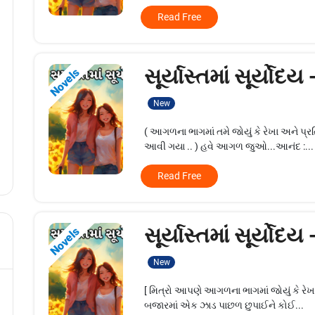
Read Free
સૂર્યાસ્તમાં સૂર્યોદય
Novels
New
( આગળના ભાગમાં તમે જોયું કે રેખા અને પ્ર
આવી ગયા .. ) હવે આગળ જુઓ...આનંદ :...
Read Free
સૂર્યાસ્તમાં સૂર્યોદય
Novels
New
[ મિત્રો આપણે આગળના ભાગમાં જોયું કે રેખ
બજારમાં એક ઝાડ પાછળ છુપાઈને કોઈ...