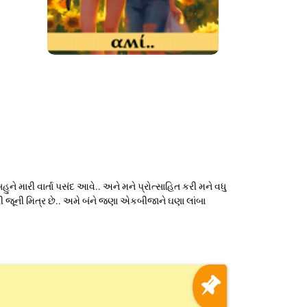
હુને મારી વાર્તા પસંદ આવે.. અને મને પ્રોત્સાહિત કરી મને વધુ
 ઘણી જૂની મિત્ર છે.. અમે બંને જણા એકબીજાને ઘણા લાંબા