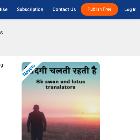
tise
Subscription
Contact Us
Publish Free
Log In 
rs
ng
Novels