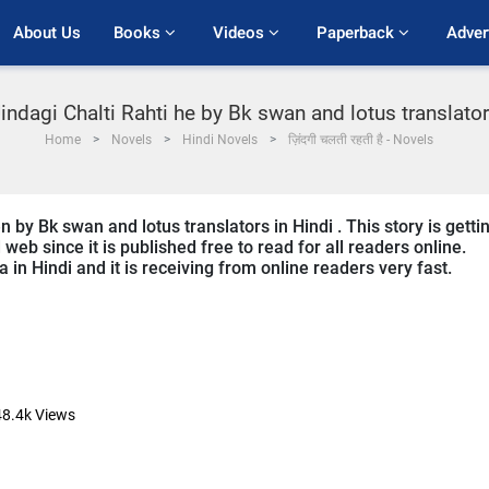
About Us
Books 
Videos 
Paperback 
Adver
indagi Chalti Rahti he by Bk swan and lotus translato
Home
Novels
Hindi Novels
ज़िंदगी चलती रहती है - Novels
n by Bk swan and lotus translators in Hindi . This story is getti
b since it is published free to read for all readers online.
a in Hindi and it is receiving from online readers very fast.
48.4k
Views