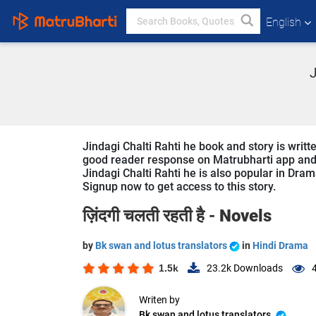
English
J
Jindagi Chalti Rahti he book and story is writte
good reader response on Matrubharti app and we
Jindagi Chalti Rahti he is also popular in Dram
Signup now to get access to this story.
ज़िंदगी चलती रहती है -
Novels
by
Bk swan and lotus translators
in
Hindi Drama
1.5k
23.2k
Downloads
Writen by
Bk swan and lotus translators