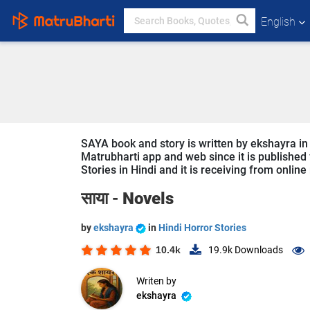
English
SAYA book and story is written by ekshayra in 
Matrubharti app and web since it is published f
Stories in Hindi and it is receiving from online
साया -
Novels
by
ekshayra
in
Hindi Horror Stories
10.4k
19.9k
Downloads
Writen by
ekshayra