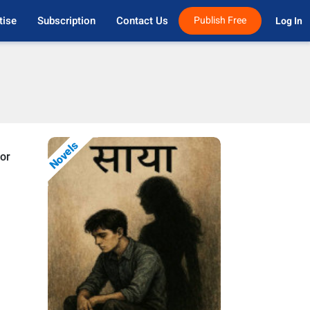
tise
Subscription
Contact Us
Publish Free
Log In 
Novels
ror