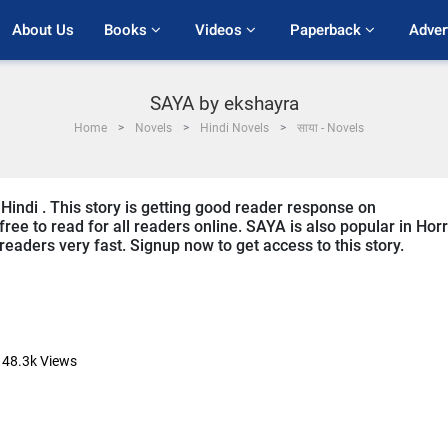
About Us
Books 
Videos 
Paperback 
Adver
SAYA by ekshayra
Home
Novels
Hindi Novels
साया - Novels
Hindi . This story is getting good reader response on
ree to read for all readers online. SAYA is also popular in Hor
 readers very fast. Signup now to get access to this story.
48.3k
Views