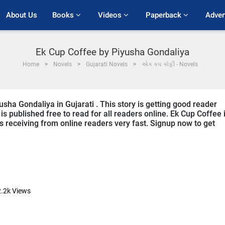
About Us
Books 
Videos 
Paperback 
Adver
Ek Cup Coffee by Piyusha Gondaliya
Home
Novels
Gujarati Novels
એક કપ કૉફી - Novels
usha Gondaliya in Gujarati . This story is getting good reader
s published free to read for all readers online. Ek Cup Coffee 
 is receiving from online readers very fast. Signup now to get
.2k
Views