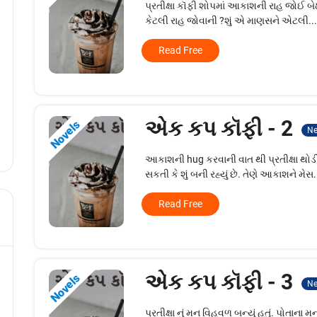
પ્રતીક્ષા કૉફી શોપમાં આકાશની રાહ જોઈ બ
કેટલી રાહ જોવાની ?શું એ માણસને એટલી..
Read Free
એક કપ કૉફી - 2
Novels
N
આકાશની hug કરવાની વાત થી પ્રતીક્ષા 
સકતી કે શું બની રહ્યું છે. તેણે આકાશને મેસ.
Read Free
એક કપ કૉફી - 3
Novels
N
પ્રતીક્ષા નું મન વિહવળ બન્યું હતું. પોતાના 