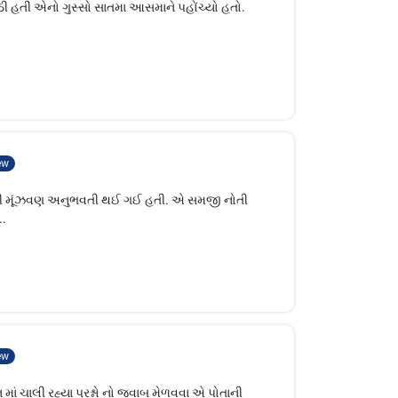
ેઠી હતી એનો ગુસ્સો સાતમા આસમાને પહોંચ્યો હતો.
.
ew
થોડી મૂંઝવણ અનુભવતી થઈ ગઈ હતી. એ સમજી નોતી
..
ew
મન માં ચાલી રહ્યા પ્રશ્નો નો જવાબ મેળવવા એ પોતાની