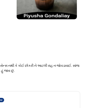
 સેન્સ નથી કે કોઈ છોકરી ને આટલી રાહ ન જોવડાવાઈ. સાંજ
ું જાવ છું.
ew