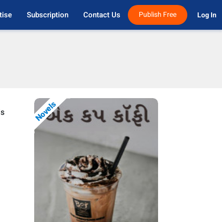
tise
Subscription
Contact Us
Publish Free
Log In 
Novels
is