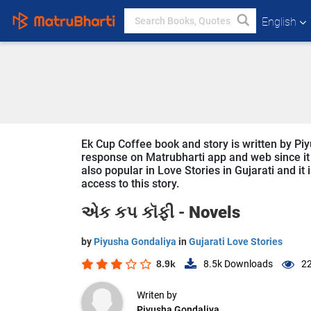
English
Ek Cup Coffee book and story is written by Piy
response on Matrubharti app and web since it i
also popular in Love Stories in Gujarati and it
access to this story.
એક કપ કૉફી -
Novels
by
Piyusha Gondaliya
in
Gujarati Love Stories
8.9k
8.5k
Downloads
22
Writen by
Piyusha Gondaliya