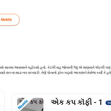
 Mobile
ુસ્સો સાતમા આસમાને પહોંચ્યો હતો. કેટલી રાહ જોવાની ?શું એ માણસને એટલી પણ
ાત ના સાડા નવ વાગ્યા છે. તેણે પોતાનો ફોન કાઢ્યો આકાશને મેસેજ કર્યો કે હવે હ
એક કપ કૉફી - 1
Novels
N