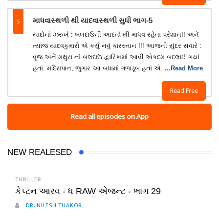
5
માધવાસ્થળી થી યાદવાસ્થળી સુધી ભાગ-5
યાદોનાં ઝરુખે : બલદાઉની આદતો થી માધવ રહેતા પરેશાન!! અનેં
ત્યાંજ યાદવકુમારો એ કર્યુ નવું કારસ્તાન !!! આજની સુંદર સવારે :
વૃજ અનેં મથુરા નાં બલદાઉ દ્વારિકામાં આવી એકદમ બદલાઈ ગયાં
હતાં. મદિરાપાન, જુગાર આ બધામાં ગળાડૂબ હતાં એ.
...Read More
Read Free
Read all episodes on App
NEW REALESED
THRILLER
કેપ્ટન આરવ - ધ RAW એજન્ટ - ભાગ 29
DR. NILESH THAKOR