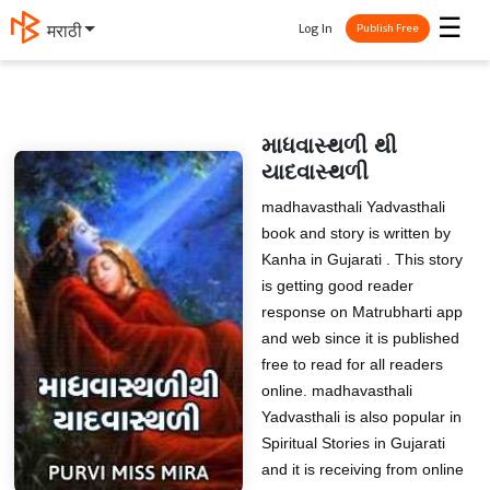
☰
Log In
मराठी
Publish Free
માધવાસ્થળી થી
યાદવાસ્થળી
madhavasthali Yadvasthali
book and story is written by
Kanha in Gujarati . This story
is getting good reader
response on Matrubharti app
and web since it is published
free to read for all readers
online. madhavasthali
Yadvasthali is also popular in
Spiritual Stories in Gujarati
and it is receiving from online