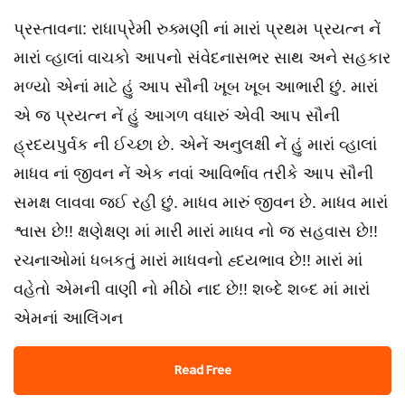
પ્રસ્તાવના: રાધાપ્રેમી રુક્મણી નાં મારાં પ્રથમ પ્રયત્ન નેં
મારાં વ્હાલાં વાચકો આપનો સંવેદનાસભર સાથ અને સહકાર
મળ્યો એનાં માટે હું આપ સૌની ખૂબ ખૂબ આભારી છું. મારાં
એ જ પ્રયત્ન નેં હું આગળ વધારું એવી આપ સૌની
હ્રદયપુર્વક ની ઈચ્છા છે. એનેં અનુલક્ષી નેં હું મારાં વ્હાલાં
માધવ નાં જીવન નેં એક નવાં આવિર્ભાવ તરીકે આપ સૌની
સમક્ષ લાવવા જઈ રહી છું. માધવ મારું જીવન છે. માધવ મારાં
શ્વાસ છે!! ક્ષણેક્ષણ માં મારી મારાં માધવ નો જ સહવાસ છે!!
રચનાઓમાં ધબકતું મારાં માધવનો હ્દયભાવ છે!! મારાં માં
વહેતો એમની વાણી નો મીઠો નાદ છે!! શબ્દે શબ્દ માં મારાં
એમનાં આલિંગન
Read Free