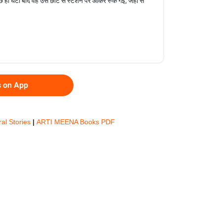
ुछ ही घंटों बाद वह उस छोटे से स्टेशन पर आकर रुक गई, जहाँ से
s on App
ral Stories
|
ARTI MEENA Books PDF