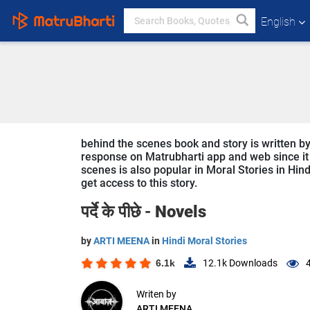
English
behind the scenes book and story is written by
response on Matrubharti app and web since it i
scenes is also popular in Moral Stories in Hind
get access to this story.
पर्दे के पीछे -
Novels
by
ARTI MEENA
in
Hindi Moral Stories
6.1k
12.1k
Downloads
Writen by
ARTI MEENA