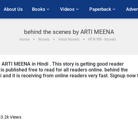
About Us
Books 
Videos 
Paperback 
Adver
behind the scenes by ARTI MEENA
Home
Novels
Hindi Novels
पर्दे के पीछे - Novels
 ARTI MEENA in Hindi . This story is getting good reader
s published free to read for all readers online. behind the
i and it is receiving from online readers very fast. Signup now 
43.2k
Views