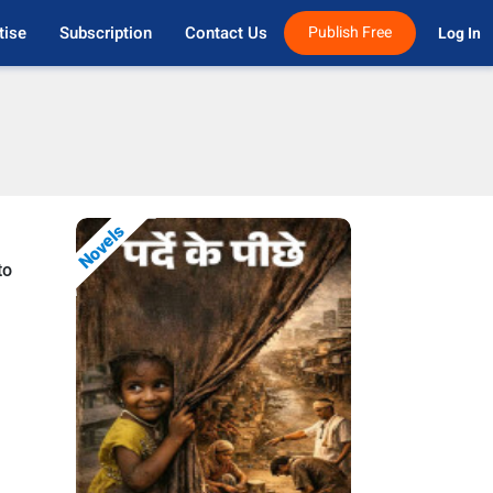
tise
Subscription
Contact Us
Publish Free
Log In 
Novels
to