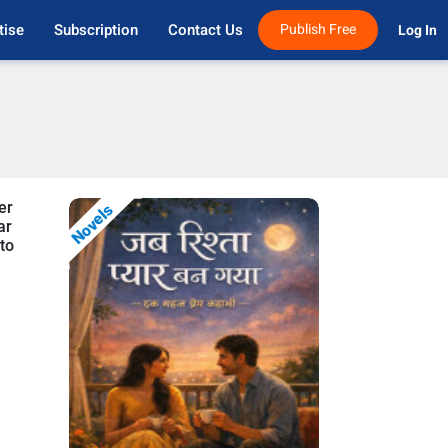
tise
Subscription
Contact Us
Publish Free
Log In 
er
Novels
ar
 to