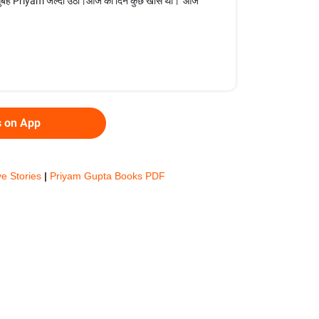
Priyam जल्दी उठी।आज का दिन कुछ खास था।“आज
s on App
ve Stories
|
Priyam Gupta Books PDF