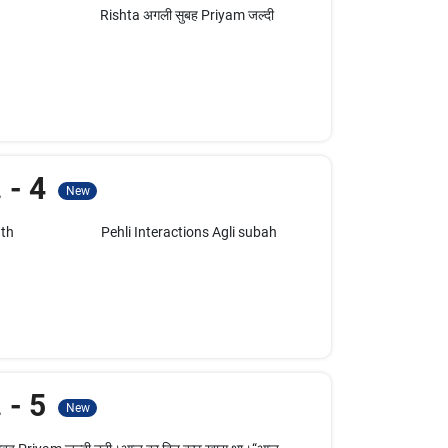
after Rishta अगली सुबह Priyam जल्दी
. - 4
New
e Saath Pehli Interactions Agli subah
. - 5
New