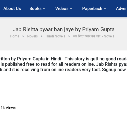
About Us
Books 
Videos 
Paperback 
Adver
Jab Rishta pyaar ban jaye by Priyam Gupta
Home
Novels
Hindi Novels
जब रिश्ता प्यार बन जाए. - Novels
itten by Priyam Gupta in Hindi . This story is getting good read
s published free to read for all readers online. Jab Rishta pya
di and it is receiving from online readers very fast. Signup now
.1k
Views