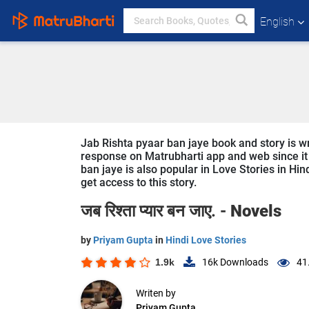
English
Jab Rishta pyaar ban jaye book and story is wr
response on Matrubharti app and web since it i
ban jaye is also popular in Love Stories in Hin
get access to this story.
जब रिश्ता प्यार बन जाए. -
Novels
by
Priyam Gupta
in
Hindi Love Stories
1.9k
16k
Downloads
41
Writen by
Priyam Gupta