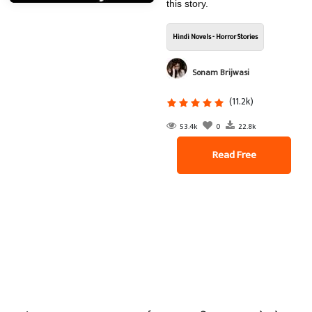
this story.
Hindi Novels - Horror Stories
Sonam Brijwasi
(11.2k)
53.4k
0
22.8k
Read Free