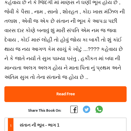
કહેવાય છે ને કે જિંદગી માં માણસ ને ઘણી ભૂખ હોય છે ,
જેવી કે પૈસા , નામ , સાનો , શોરહત , કોઇ ખાસ મંઝિલ ની
તલાશ , એવી જ એક છે સંતાન ની ભૂખ કે આપડા પછી
વારસ દાર કોણે બનાવું શું મારી સંપતિ એમ નમ જ જવા
દેવાય , કોઈ મારું લોહી તો હોવું જોય કા બાકી તો શું કાંઈ
થાય જ નય આગળ કેમ સાચું કે ખોટું ...???? કહેવાય છે
ને કે જાતે નર્યા તે સુખ પામ્યા પરંતુ , હકીકત માં બધા ની
માન્યતા અલગ અલગ હોય ને માતા પિતા નું પ્રથમ અને
અંતિમ સુખ તો તેના સંતાનો જ હોય છે ..
Read Free
Share This Book On:
1
સંતાન ની ભૂખ - ભાગ 1