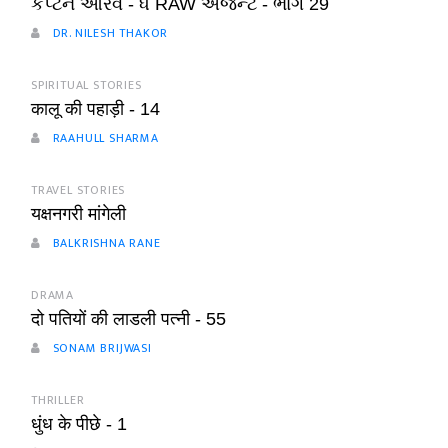
કેપ્ટન આરવ - ધ RAW એજન્ટ - ભાગ 29
DR. NILESH THAKOR
SPIRITUAL STORIES
कालू की पहाड़ी - 14
RAAHULL SHARMA
TRAVEL STORIES
यक्षनगरी मांगेली
BALKRISHNA RANE
DRAMA
दो पतियों की लाडली पत्नी - 55
SONAM BRIJWASI
THRILLER
धुंध के पीछे - 1