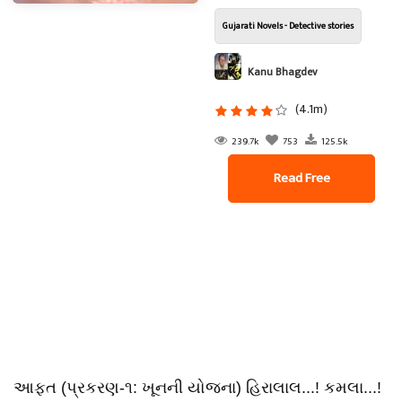
Gujarati Novels - Detective stories
Kanu Bhagdev
(4.1m)
239.7k
753
125.5k
Read Free
આફત (પ્રકરણ-૧: ખૂનની યોજના) હિરાલાલ...! કમલા...!