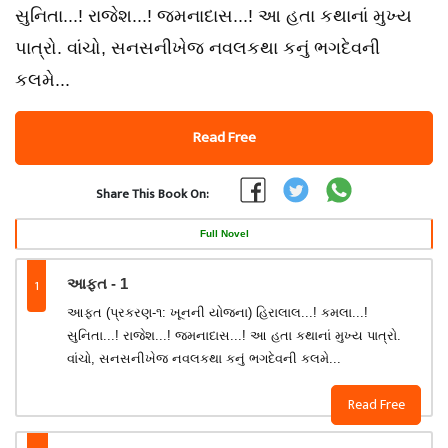
સુનિતા...! રાજેશ...! જમનાદાસ...! આ હતા કથાનાં મુખ્ય
પાત્રો. વાંચો, સનસનીખેજ નવલકથા કનું ભગદેવની
કલમે...
Read Free
Share This Book On:
Full Novel
1
આફત - 1
આફત (પ્રકરણ-૧: ખૂનની યોજના) હિરાલાલ...! કમલા...!
સુનિતા...! રાજેશ...! જમનાદાસ...! આ હતા કથાનાં મુખ્ય પાત્રો.
વાંચો, સનસનીખેજ નવલકથા કનું ભગદેવની કલમે...
Read Free