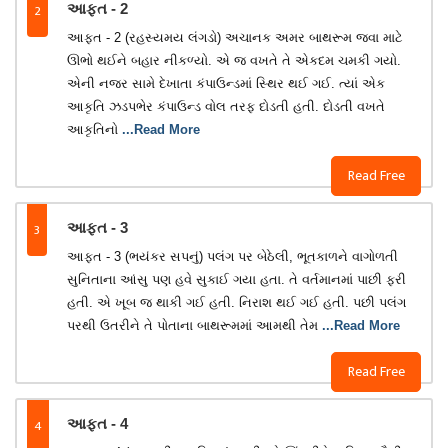
2
આફત - 2
આફત - 2 (રહસ્યમય લંગડો) અચાનક અમર બાથરૂમ જવા માટે
ઊભો થઈને બહાર નીકળ્યો. એ જ વખતે તે એકદમ ચમકી ગયો.
એની નજર સામે દેખાતા કંપાઉન્ડમાં સ્થિર થઈ ગઈ. ત્યાં એક
આકૃતિ ઝડપભેર કંપાઉન્ડ વોલ તરફ દોડતી હતી. દોડતી વખતે
આકૃતિનો
...Read More
Read Free
3
આફત - 3
આફત - 3 (ભયંકર સપનું) પલંગ પર બેઠેલી, ભૂતકાળને વાગોળતી
સુનિતાના આંસુ પણ હવે સુકાઈ ગયા હતા. તે વર્તમાનમાં પાછી ફરી
હતી. એ ખૂબ જ થાકી ગઈ હતી. નિરાશ થઈ ગઈ હતી. પછી પલંગ
પરથી ઉતરીને તે પોતાના બાથરૂમમાં આમથી તેમ
...Read More
Read Free
4
આફત - 4