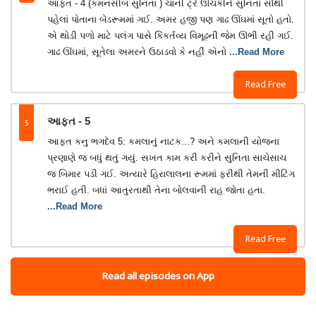
આફત - 4 (કમનસીબ સુનિતા ) ચાની ટ્રે ઊંચકીને સુનિતા સૌથી
પહેલાં પોતાના બેડરૂમમાં ગઈ. અમર હજી પણ ગાઢ ઊંઘમાં સૂતો હતો.
એ થોડી પળો માટે પલંગ પાસે કિંકર્તવ્ય વિમૂઢની જેમ ઊભી રહી ગઈ.
ગાઢ ઊંઘમાં, સૂતેલા અમરને ઉઠાડવો કે નહીં એનો
...Read More
Read Free
5
આફત - 5
આફત કનુ ભગદેવ 5: કમલાનું નાટક...? અને કમલાની યોજના
પ્રણાણે જ બધું થતું ગયું. સખત કામ કરી કરીને સુનિતા સાચેસાચ
જ બિમાર પડી ગઈ. અત્યારે હિરાલાલના રૂમમાં ફરીથી તેમની મીટિંગ
ભરાઈ હતી. બધાં આતુરતાથી તેના બોલવાની રાહ જોતા હતા.
...Read More
Read Free
Read all episodes on App