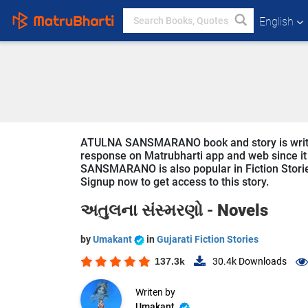
English
ATULNA SANSMARANO book and story is written 
response on Matrubharti app and web since it 
SANSMARANO is also popular in Fiction Stories 
Signup now to get access to this story.
અતુલના સંસ્મરણો -
Novels
by
Umakant
in
Gujarati Fiction Stories
137.3k
30.4k
Downloads
Writen by
Umakant