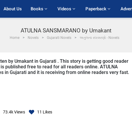
About Us
Books 
Videos 
Paperback 
Adver
ATULNA SANSMARANO by Umakant
Home
Novels
Gujarati Novels
અતુલના સંસ્મરણો - Novels
by Umakant in Gujarati . This story is getting good reader
is published free to read for all readers online. ATULNA
in Gujarati and it is receiving from online readers very fast.
73.4k
Views
11
Likes