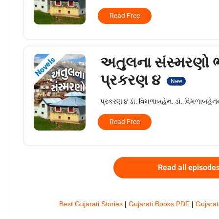
Read Free
અતુલના સંસ્મરણો ભ
Novels
પ્રકરણ ૪
New
પ્રકરણ ૪ ડૉ. વિમળાબહેન. ડૉ. વિમળાબહેનની
Read Free
Read all episode
Best Gujarati Stories
|
Gujarati Books PDF
|
Gujarat