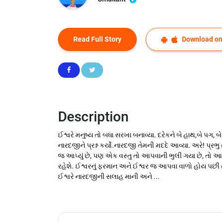
Read Full Story
Download on
Description
ઈશ્વરે મનુષ્ય તો બધા સરખા બનાવ્યા. દરેકને બે હાથ,બે પગ, 
નારદજીને પ્રશ્ન કર્યો.નારદજી તેમની મદદે આવ્યા. અરે! પ્રભુ 
જ આપ્યું છે, પણ એક વસ્તુ તો આપવાની ભુલી ગયા છે, તો આવતિ
રહેશે. ઈશ્વરનું ફરમાન અને ઈશ્વર જ આપવા વાળો હોય પછી તો
ઈશ્વરે નારદજીની સલાહ માની અને ...