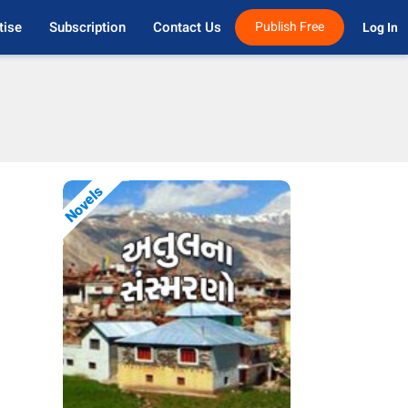
tise
Subscription
Contact Us
Publish Free
Log In 
Novels