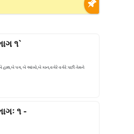
ભાગ ૧`
બે હાથ,બે પગ, બે આંખો,બે કાન,વગેરે વગેરે.પછી તેમને
ાગઃ ૧ -