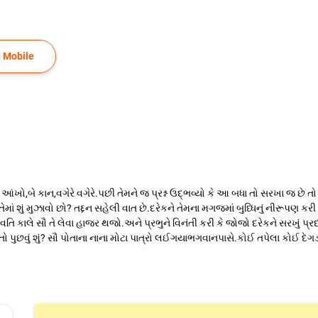
 Mobile
બે આંખો,બે કાન,વગેરે વગેરે.પછી તેમને જ પ્રશ્ન ઉદ્‍ભવ્યો કે આ બધા તો સરખા જ છે
તેમાં શું મુઝાવો છો? તદ્દન સહેલી વાત છે.દરેકને તેમના મગજમાં બુધ્ધિનું નીરૂપણ ક
 કાલે સૌ તે લેવા હાજર થજો.અને પ્રભુને વિનંતી કરી કે જોજો દરેકને સરખું પ્રદ
 પુછવું શું? સૌ પોતાના નાના મોટા પાત્રો લઈગયાભગવાનપાસે.કોઈ તપેલા કોઈ દેગડા