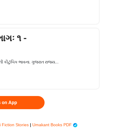
ાગઃ ૧ -
 કૌટુંબિક ભાવના. ગુજરાત રાજ્ય...
s on App
i Fiction Stories
|
Umakant Books PDF