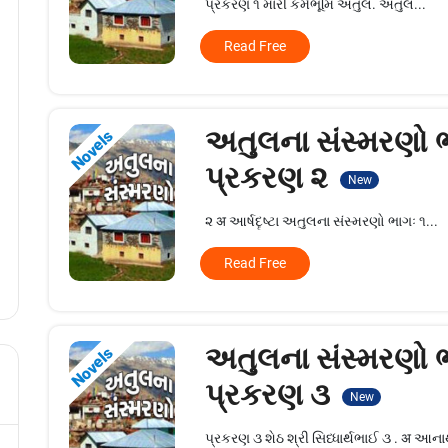
પ્રકરણ ૧ મારી કર્મભૂમિ અતુલ. અતુલ...
Read Free
અતુલના સંસ્મરણો ભ
Novels
પ્રકરણ ૨
New
૨ अ આર્ષદૄષ્ટા અતુલના સંસ્મરણો ભાગઃ ૧...
Read Free
અતુલના સંસ્મરણો ભ
Novels
પ્રકરણ ૩
New
પ્રકરણ ૩ શેઠ શ્રી સિધ્ધાર્થભાઈ ૩ . अ આનાથ