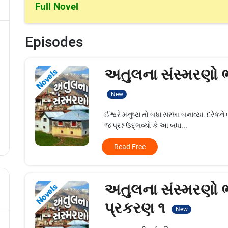
Full Novel
Episodes
અતુલના સંસ્મરણો 
Novels
New
ઈશ્વરે મનુષ્ય તો બધા સરખા બનાવ્યા. દરેકને 
જ પ્રશ્ન ઉદ્‍ભવ્યો કે આ બધા...
Read Free
અતુલના સંસ્મરણો ભ
Novels
પ્રકરણ ૧
New