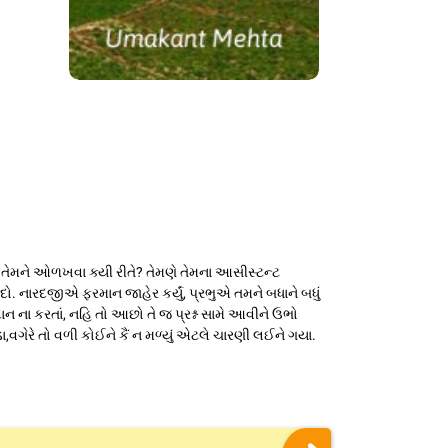
 તો તેમને ઓળખવા ક્યી રીતે? તેમણે તેમના આસીસ્ટન્ટ
રી દો. નારદજીએ ફરમાન જાહેર કર્યું, પ્રભુએ તમને બધાને બધું
ાન ના કરતાં, નહિ તો આછો તે જ પ્રશ્ન સામે આવીને ઉભો
,વગેરે તો વળી કોઈને કૈં ન મળ્યું એટલે ચારણી લઈને ગયા.