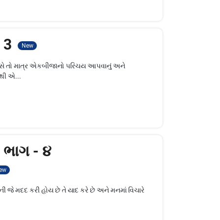
- 3
New
િવસે તો માત્ર એકબીજાનો પરિચય આપવાનું અને
થી એ...
- ભાગ - ૪
ew
ી જે મદદ કરી હોય છે તે યાદ કરે છે અને મનમાં વિચારે