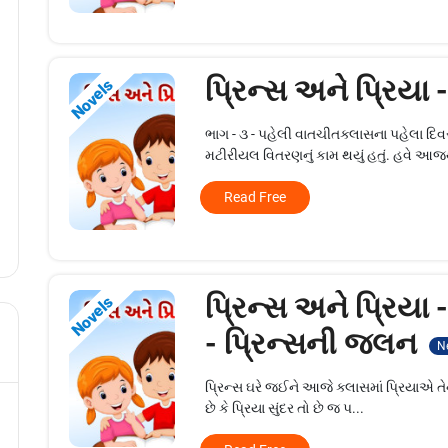
પ્રિન્સ અને પ્રિયા 
Novels
ભાગ - ૩ - પહેલી વાતચીતક્લાસના પહેલા દ
મટીરીયલ વિતરણનું કામ થયું હતું. હવે આજ
Read Free
પ્રિન્સ અને પ્રિયા 
Novels
- પ્રિન્સની જલન
N
પ્રિન્સ ઘરે જઈને આજે ક્લાસમાં પ્રિયાએ તેન
છે કે પ્રિયા સુંદર તો છે જ પ...