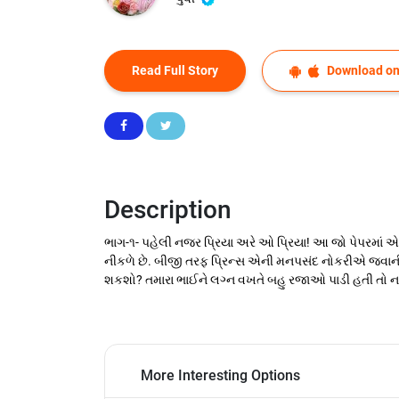
Read Full Story
Download on
Description
ભાગ-૧- પહેલી નજર પ્રિયા અરે ઓ પ્રિયા! આ જો પેપરમાં એડ 
નીકળે છે. બીજી તરફ પ્રિન્સ એની મનપસંદ નોકરીએ જવાની તૈ
શકશો? તમારા ભાઈને લગ્ન વખતે બહુ રજાઓ પાડી હતી તો નથી આ
More Interesting Options