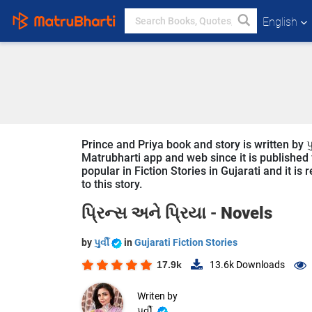
English
Prince and Priya book and story is written by પુ
Matrubharti app and web since it is published f
popular in Fiction Stories in Gujarati and it i
to this story.
પ્રિન્સ અને પ્રિયા -
Novels
by
પુર્વી
in
Gujarati Fiction Stories
17.9k
13.6k
Downloads
Writen by
પુર્વી