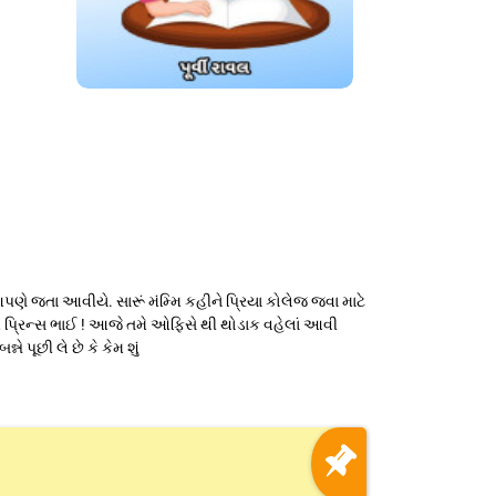
પણે જતા આવીયે. સારૂં મંમ્મિ કહીને પ્રિયા કોલેજ જવા માટે
, પ્રિન્સ ભાઈ ! આજે તમે ઓફિસે થી થોડાક વહેલાં આવી
પૂછી લે છે કે કેમ શું