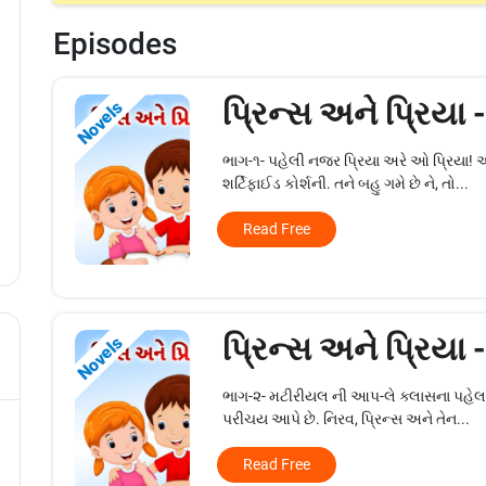
Episodes
પ્રિન્સ અને પ્રિયા 
Novels
ભાગ-૧- પહેલી નજર પ્રિયા અરે ઓ પ્રિયા! 
શર્ટિફાઈડ કોર્શની. તને બહુ ગમે છે ને, તો...
Read Free
પ્રિન્સ અને પ્રિયા 
Novels
ભાગ-૨- મટીરીયલ ની આપ-લે ક્લાસના પહેલા 
પરીચય આપે છે. નિરવ, પ્રિન્સ અને તેન...
Read Free