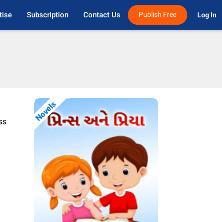
tise
Subscription
Contact Us
Publish Free
Log In 
Novels
ss