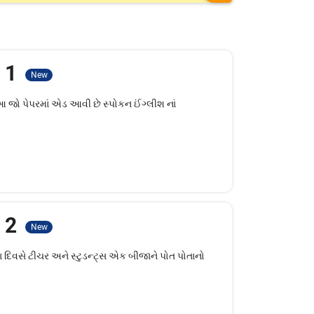
- 1
New
આ જો પેપરમાં એડ આવી છે સ્પોકન ઈંગ્લીશ નાં
- 2
New
દિવસે ટીચર અને સ્ટુડન્ટ્સ એક બીજાને પોત પોતાનો