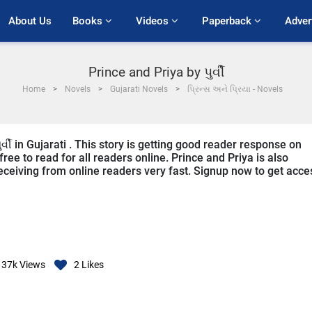
About Us
Books 
Videos 
Paperback 
Adver
Prince and Priya by પુર્વી
Home
Novels
Gujarati Novels
પ્રિન્સ અને પ્રિયા - Novels
ર્વી in Gujarati . This story is getting good reader response on
ree to read for all readers online. Prince and Priya is also
s receiving from online readers very fast. Signup now to get acce
37k
Views
2
Likes