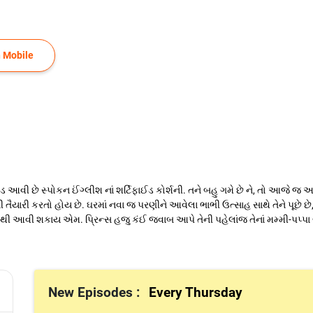
 Mobile
આવી છે સ્પોકન ઈંગ્લીશ નાં શર્ટિફાઈડ કોર્શની. તને બહુ ગમે છે ને, તો આજે જ આ
યારી કરતો હોય છે. ઘરમાં નવા જ પરણીને આવેલા ભાભી ઉત્સાહ સાથે તેને પૂછે છે
વી શકાય એમ. પ્રિન્સ હજુ કંઈ જવાબ આપે તેની પહેલાંજ તેનાં મમ્મી-પપ્પા બન્ને 
New Episodes :
Every Thursday