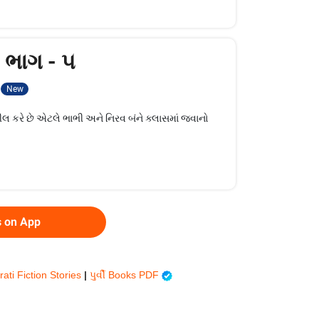
- ભાગ - ૫
New
ં ફીલ કરે છે એટલે ભાભી અને નિરવ બંને ક્લાસમાં જવાનો
s on App
rati Fiction Stories
|
પુર્વી Books PDF