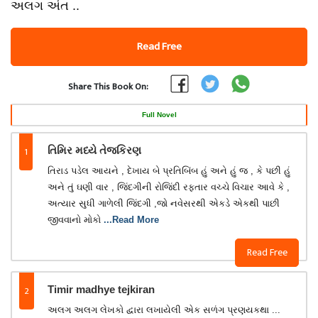
અલગ અંત ..
Read Free
Share This Book On:
Full Novel
1
તિમિર મધ્યે તેજકિરણ
તિરાડ પડેલ આયને , દેખાય બે પ્રતિબિંબ હું અને હું જ , કે પછી હું
અને તું ઘણી વાર , જિંદગીની રોજિંદી રફ્તાર વચ્ચે વિચાર આવે કે ,
અત્યાર સુધી ગાળેલી જિંદગી ,જો નવેસરથી એકડે એકથી પાછી
જીવવાનો મોકો
...Read More
Read Free
2
Timir madhye tejkiran
અલગ અલગ લેખકો દ્વારા લખાયેલી એક સળંગ પ્રણયકથા ...