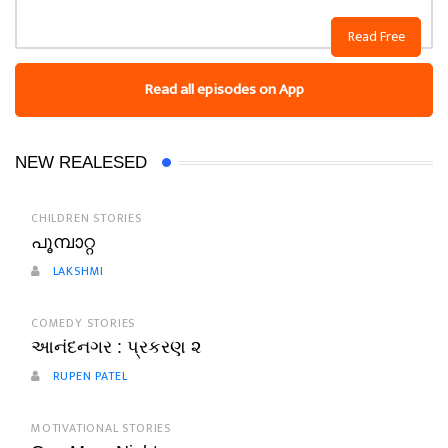
Read Free
Read all episodes on App
NEW REALESED
CHILDREN STORIES
പൂമ്പാറ്റ
LAKSHMI
COMEDY STORIES
આનંદનગર : પ્રકરણ ૨
RUPEN PATEL
MOTIVATIONAL STORIES