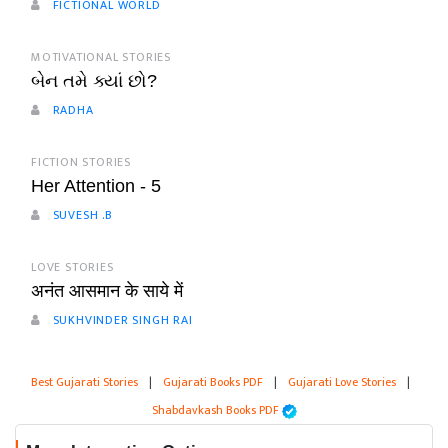
FICTIONAL WORLD
MOTIVATIONAL STORIES
બેન તમે ક્યાં છો?
RADHA
FICTION STORIES
Her Attention - 5
SUVESH .B
LOVE STORIES
अनंत आसमान के साये में
SUKHVINDER SINGH RAI
Best Gujarati Stories
|
Gujarati Books PDF
|
Gujarati Love Stories
|
Shabdavkash Books PDF