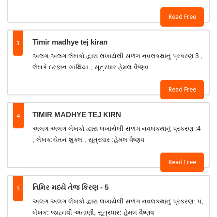
Read Free
3
Timir madhye tej kiran
અલગ અલગ લેખકો દ્વારા લખાયેલી સળંગ નવલકથાનું પ્રકરણ 3 ,
લેખકે ઇરફાન સાથિયા , સૂત્રધાર હેમલ વૈષ્ણવ
Read Free
4
TIMIR MADHYE TEJ KIRN
અલગ અલગ લેખકો દ્વારા લખાયેલી સળંગ નવલકથાનું પ્રકરણ :4
, લેખક:ચેતન શુક્લ , સૂત્રધાર :હેમલ વૈષ્ણવ
Read Free
5
તિમિર મધ્યે તેજ કિરણ - 5
અલગ અલગ લેખકો દ્વારા લખાયેલી સળંગ નવલકથાનું પ્રકરણ: ૫,
લેખક: જાહ્નવી અંતાણી, સૂત્રધાર: હેમલ વૈષ્ણવ