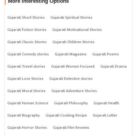
More Interesting Options
Gujarati Short Stories
Gujarati Spiritual Stories
Gujarati Fiction Stories
Gujarati Motivational Stories
Gujarati Classic Stories
Gujarati Children Stories
Gujarati Comedy stories
Gujarati Magazine
Gujarati Poems
Gujarati Travel stories
Gujarati Women Focused
Gujarati Drama
Gujarati Love Stories
Gujarati Detective stories
Gujarati Moral Stories
Gujarati Adventure Stories
Gujarati Human Science
Gujarati Philosophy
Gujarati Health
Gujarati Biography
Gujarati Cooking Recipe
Gujarati Letter
Gujarati Horror Stories
Gujarati Film Reviews