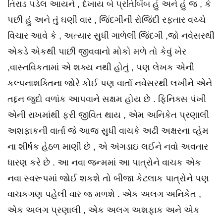
તિરાડ પડેલ આયને , દેખાય બે પ્રતિબિંબ હું અને હું જ , કે
પછી હું અને તું ઘણી વાર , જિંદગીની રોજિંદી રફ્તાર વચ્ચે
વિચાર આવે કે , અત્યાર સુધી ગાળેલી જિંદગી ,જો નવેસરથી
એકડે એકથી પાછી જીવવાનો મોકો મળે તો કેવું ખેર
,વાસ્તવિકતામાં એ શક્ય નથી હોતું , પણ લેખક એની
કલ્પનાશક્તિના જોરે કોઈ પણ વાર્તા નવેસરથી લખીને એને
તદ્દન જુદો વળાંક આપવાને સક્ષમ હોય છે . ફિનિક્સ પંખી
એની રાખમાંથી ફરી જીવિત થાય , એમ અનિકેત પ્રણાલી
અશફાકની વાર્તા જે આજ સુધી વાચકે અઢી અક્ષરના વ્હેમ
ના શીર્ષક હેઠળ માણી છે , એ અંગડાઇ લઈને નવો અવતાર
ધારણ કરે છે . આ નવા જન્મમાં આ પાત્રોને વાચક એક
નવા સ્વરૂપમાં જોઈ શકશે તો બીજા કેટલાક પાત્રોને પણ
વાચકગણ પહેલી વાર જ મળશે . એક અલગ અનિકેત ,
એક અલગ પ્રણાલી , એક અલગ અશફાક અને એક