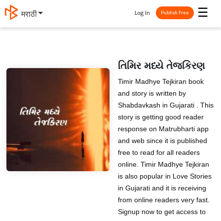
☰
Log In
मराठी
Publish Free
તિમિર મધ્યે તેજકિરણ
Timir Madhye Tejkiran book
and story is written by
Shabdavkash in Gujarati . This
story is getting good reader
response on Matrubharti app
and web since it is published
free to read for all readers
online. Timir Madhye Tejkiran
is also popular in Love Stories
in Gujarati and it is receiving
from online readers very fast.
Signup now to get access to