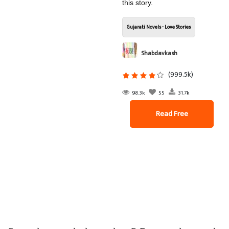
this story.
Gujarati Novels - Love Stories
Shabdavkash
(999.5k)
98.3k
55
31.7k
Read Free