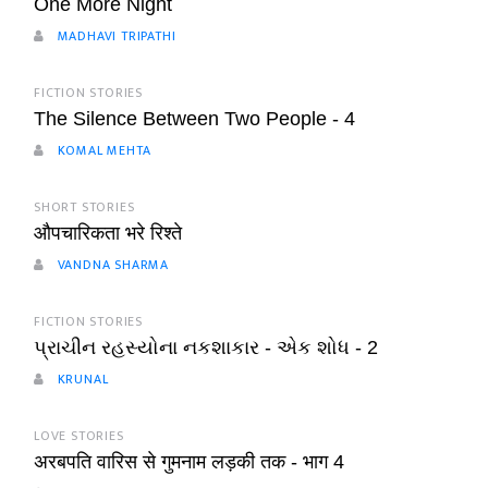
One More Night
MADHAVI TRIPATHI
FICTION STORIES
The Silence Between Two People - 4
KOMAL MEHTA
SHORT STORIES
औपचारिकता भरे रिश्ते
VANDNA SHARMA
FICTION STORIES
પ્રાચીન રહસ્યોના નકશાકાર - એક શોધ - 2
KRUNAL
LOVE STORIES
अरबपति वारिस से गुमनाम लड़की तक - भाग 4