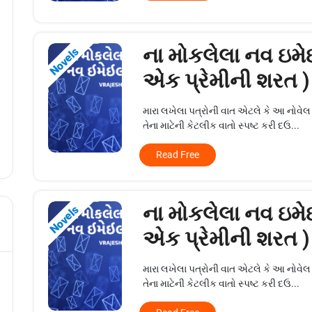
ના મોકલેલા નવ ઇમે
Novels
એક પ્રેમીની શરત )
મારા લખેલા પત્રોની વાત એટલે કે આ નોવે
તેના માટેની કેટલીક વાતો સ્પષ્ટ કરી દઉ...
Read Free
ના મોકલેલા નવ ઇમે
Novels
એક પ્રેમીની શરત )
મારા લખેલા પત્રોની વાત એટલે કે આ નોવે
તેના માટેની કેટલીક વાતો સ્પષ્ટ કરી દઉ...