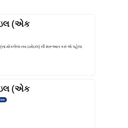
ેઇલ (એક
લ (ના મોકલેલા નવ ઇમેઇલ) ની શરૂઆત કરું એ પહેલા
ેઇલ (એક
New