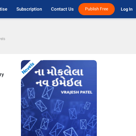
tise
Subscription
Contact Us
Publish Free
Log In 
els
Novels
ry