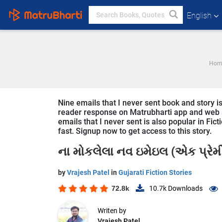
English
Hom
Nine emails that I never sent book and story is 
reader response on Matrubharti app and web sin
emails that I never sent is also popular in Fict
fast. Signup now to get access to this story.
ના મોકલેલા નવ ઇમેઇલ (એક પ્રેમ
by
Vrajesh Patel
in
Gujarati Fiction Stories
72.8k
10.7k
Downloads
Writen by
Vrajesh Patel