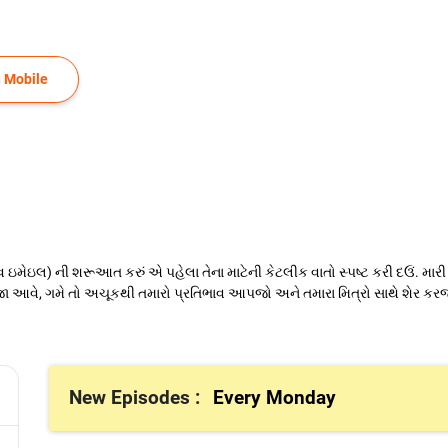
 Mobile
ેઇલ) ની શરૂઆત કરું એ પહેલા તેના માટેની કેટલીક વાતો સ્પષ્ટ કરી દઉં. મારી આ વા
 આવે, ગમે તો અચૂકથી તમારો પ્રતિભાવ આપજો અને તમારા મિત્રો સાથે શેર કરજ
New Episodes :
Every Monday