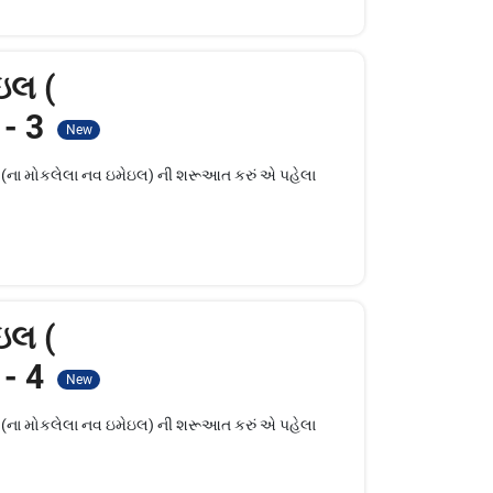
ઇલ (
 - 3
New
લ (ના મોકલેલા નવ ઇમેઇલ) ની શરૂઆત કરું એ પહેલા
ઇલ (
 - 4
New
લ (ના મોકલેલા નવ ઇમેઇલ) ની શરૂઆત કરું એ પહેલા