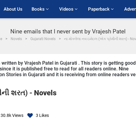
About Us
Books 
Videos 
Paperback 
Adver
Nine emails that I never sent by Vrajesh Patel
e
Novels
Gujarati Novels
ના મોકલેલા નવ ઇમેઇલ (એક પ્રેમીની શરત) - Nov
written by Vrajesh Patel in Gujarati . This story is getting good
ce it is published free to read for all readers online. Nine
ion Stories in Gujarati and it is receiving from online readers ve
ીની શરત) -
Novels
30.8k
Views
3
Likes