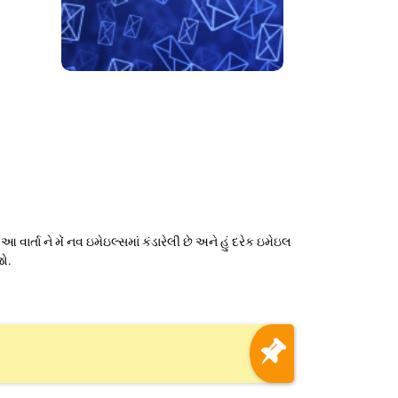
ર્તા ને મેં નવ ઇમેઇલ્સમાં કંડારેલી છે અને હું દરેક ઇમેઇલ
ો.