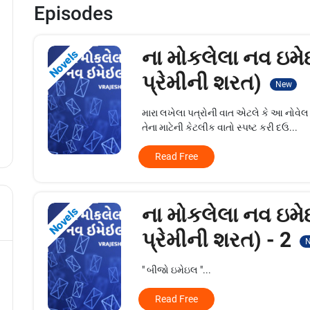
Episodes
ના મોકલેલા નવ ઇમ
Novels
પ્રેમીની શરત)
New
મારા લખેલા પત્રોની વાત એટલે કે આ નોવે
તેના માટેની કેટલીક વાતો સ્પષ્ટ કરી દઉ...
Read Free
ના મોકલેલા નવ ઇમ
Novels
પ્રેમીની શરત) - 2
" બીજો ઇમેઇલ "...
Read Free