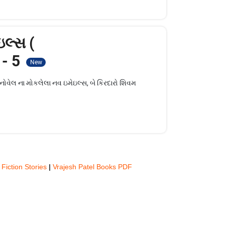
ઇલ્સ (
 - 5
New
ોવેલ ના મોકલેલા નવ ઇમેઇલ્સ, બે કિરદારો શિવમ
 Fiction Stories
|
Vrajesh Patel Books PDF