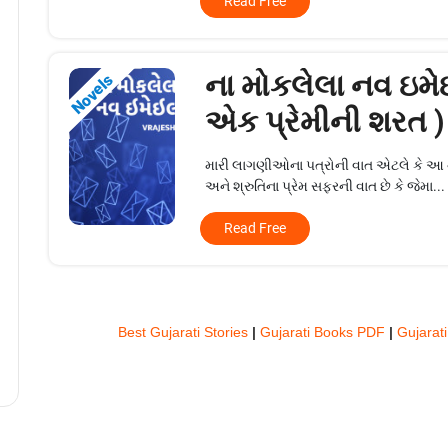
Read Free
ના મોકલેલા નવ ઇમે
Novels
એક પ્રેમીની શરત )
મારી લાગણીઓના પત્રોની વાત એટલે કે આ ન
અને શ્રુતિના પ્રેમ સફરની વાત છે કે જેમા...
Read Free
Best Gujarati Stories
|
Gujarati Books PDF
|
Gujarati